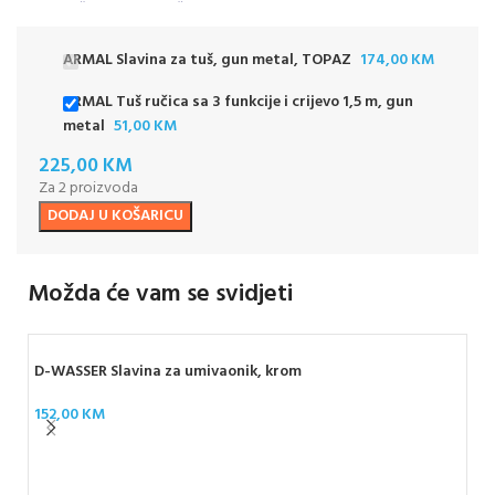
završetkom i jednoručnom
kontrolom.
ARMAL Slavina za tuš, gun metal, TOPAZ
174,00
KM
ARMAL Tuš ručica sa 3 funkcije i crijevo 1,5 m, gun
metal
51,00
KM
225,00
KM
Za 2 proizvoda
DODAJ U KOŠARICU
Možda će vam se svidjeti
D-WASSER Slavina za umivaonik, krom
152,00
KM
D-W
12