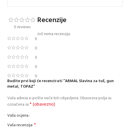
Recenzije
0 reviews
Još nema recenzija.
0
0
0
0
0
Budite prvi koji će recenzirati “ARMAL Slavina za tuš, gun
metal, TOPAZ”
Vaša adresa e-pošte neće biti objavljena.
Obavezna polja su
* (obavezno)
označena sa
Vaša ocjena
*
Vaša recenzija: