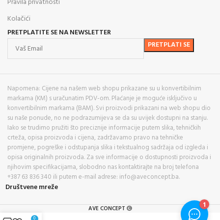
Pravila privatnosti
Kolačići
PRETPLATITE SE NA NEWSLETTER
Napomena: Cijene na našem web shopu prikazane su u konvertibilnim
markama (KM) s uračunatim PDV-om. Plaćanje je moguće isključivo u
konvertibilnim markama (BAM). Svi proizvodi prikazani na web shopu dio
su naše ponude, no ne podrazumijeva se da su uvijek dostupni na stanju.
Iako se trudimo pružiti što preciznije informacije putem slika, tehničkih
crteža, opisa proizvoda i cijena, zadržavamo pravo na tehničke
promjene, pogreške i odstupanja slika i tekstualnog sadržaja od izgleda i
opisa originalnih proizvoda. Za sve informacije o dostupnosti proizvoda i
njihovim specifikacijama, slobodno nas kontaktirajte na broj telefona
+387 63 836 340 ili putem e-mail adrese: info@aveconcept.ba.
Društvene mreže
AVE CONCEPT
0