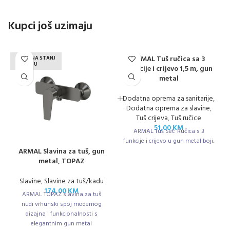
Kupci još uzimaju
ARMAL Tuš ručica sa 3
NEMA NA STANJ
U
funkcije i crijevo 1,5 m, gun
metal
Dodatna oprema za sanitarije
,
Dodatna oprema za slavine
,
Tuš crijeva
,
Tuš ručice
51,00
KM
ARMAL Tuš Set: Ručica s 3
funkcije i crijevo u gun metal boji.
ARMAL Slavina za tuš, gun
metal, TOPAZ
Slavine
,
Slavine za tuš/kadu
174,00
KM
ARMAL TOPAZ slavina za tuš
nudi vrhunski spoj modernog
dizajna i funkcionalnosti s
elegantnim gun metal