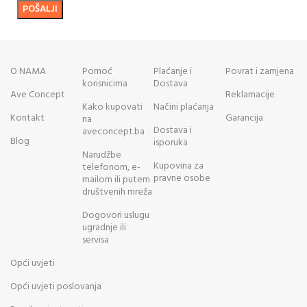
O NAMA
Pomoć
Plaćanje i
Povrat i zamjena
korisnicima
Dostava
Ave Concept
Reklamacije
Kako kupovati
Načini plaćanja
Kontakt
Garancija
na
Dostava i
aveconcept.ba
Blog
isporuka
Narudžbe
Kupovina za
telefonom, e-
pravne osobe
mailom ili putem
društvenih mreža
Dogovori uslugu
ugradnje ili
servisa
Opći uvjeti
Opći uvjeti poslovanja