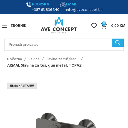
PODRŠKA
EMAIL
+387 63 836 340
info@aveconcept.ba
0
IZBORNIK
0,00
KM
Početna
Slavine
Slavine za tuš/kadu
ARMAL Slavina za tuš, gun metal, TOPAZ
NEMA NA STANJU