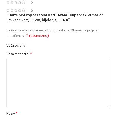
0
0
Budite prvi koji će recenzirati “ARMAL Kupaonski ormarić s
umivaonikom, 80 cm, bijelo sjaj, SENA”
Vaša adresa e-pošte neće biti objavljena.
Obavezna polja su
* (obavezno)
označena sa
Vaša ocjena
*
Vaša recenzija:
*
Naziv