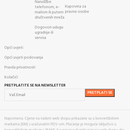
Narudžbe
Kupovina za
telefonom, e-
pravne osobe
mailom ili putem
društvenih mreža
Dogovori uslugu
ugradnje ili
servisa
Opći uvjeti
Opći uvjeti poslovanja
Pravila privatnosti
Kolačići
PRETPLATITE SE NA NEWSLETTER
Napomena: Cijene na našem web shopu prikazane su u konvertibilnim
markama (KM) s uračunatim PDV-om. Plaćanje je moguće isključivo u