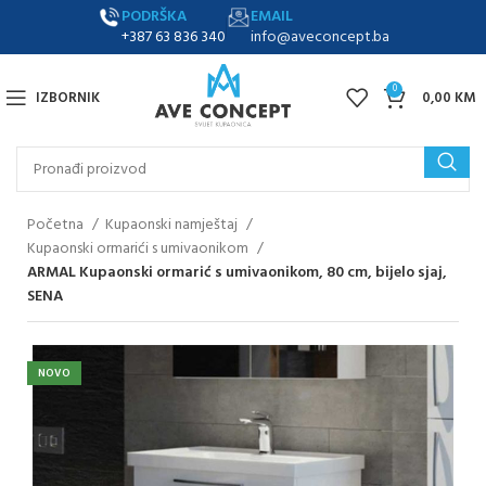
PODRŠKA
EMAIL
+387 63 836 340
info@aveconcept.ba
0
IZBORNIK
0,00
KM
Početna
Kupaonski namještaj
Kupaonski ormarići s umivaonikom
ARMAL Kupaonski ormarić s umivaonikom, 80 cm, bijelo sjaj,
SENA
NOVO