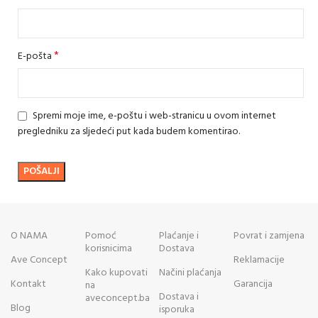
*
E-pošta
Spremi moje ime, e-poštu i web-stranicu u ovom internet
pregledniku za sljedeći put kada budem komentirao.
O NAMA
Pomoć
Plaćanje i
Povrat i zamjena
korisnicima
Dostava
Ave Concept
Reklamacije
Kako kupovati
Načini plaćanja
Kontakt
Garancija
na
Dostava i
aveconcept.ba
Blog
isporuka