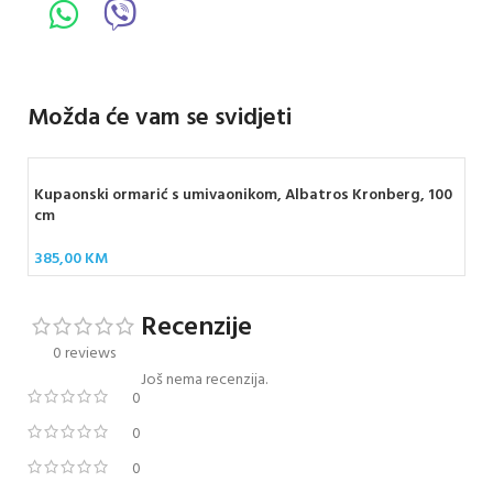
Možda će vam se svidjeti
Kupaonski ormarić s umivaonikom, Albatros Kronberg, 100
cm
385,00
KM
Recenzije
0 reviews
Još nema recenzija.
0
0
0