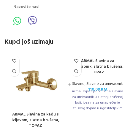
Nazovite nas!
Kupci još uzimaju
ARMAL Slavina za
umivaonik, zlatna brušena,
TOPAZ
Slavine
,
Slavine za umivaonik
110,00
KM
Armal Topaz jednoručna slavina
za umivaonik u zlatnoj brušenoj
boji, idealna za unapređenje
stilskog dojma u ugostiteljskim
ARMAL Slavina za kadu s
objektima i gostinjskim
izljevom, zlatna brušena,
kupaonicama.
TOPAZ