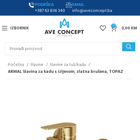
PODRŠKA
EMAIL
+387 63 836 340
info@aveconcept.ba
0
IZBORNIK
0,00
KM
Početna
Slavine
Slavine za tuš/kadu
ARMAL Slavina za kadu s izljevom, zlatna brušena, TOPAZ