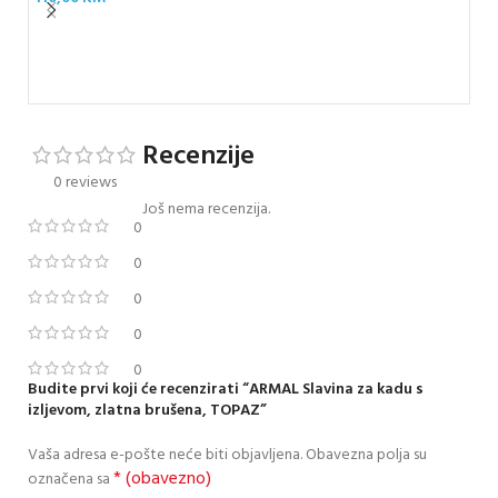
ARM
TO
17
Recenzije
0 reviews
Još nema recenzija.
0
0
0
0
0
Budite prvi koji će recenzirati “ARMAL Slavina za kadu s
izljevom, zlatna brušena, TOPAZ”
Vaša adresa e-pošte neće biti objavljena.
Obavezna polja su
* (obavezno)
označena sa