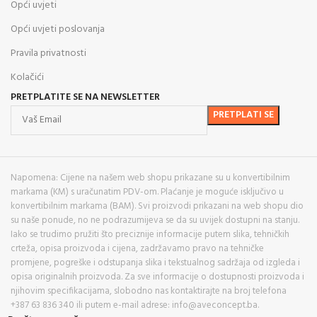
Opći uvjeti
Opći uvjeti poslovanja
Pravila privatnosti
Kolačići
PRETPLATITE SE NA NEWSLETTER
Napomena: Cijene na našem web shopu prikazane su u konvertibilnim
markama (KM) s uračunatim PDV-om. Plaćanje je moguće isključivo u
konvertibilnim markama (BAM). Svi proizvodi prikazani na web shopu dio
su naše ponude, no ne podrazumijeva se da su uvijek dostupni na stanju.
Iako se trudimo pružiti što preciznije informacije putem slika, tehničkih
crteža, opisa proizvoda i cijena, zadržavamo pravo na tehničke
promjene, pogreške i odstupanja slika i tekstualnog sadržaja od izgleda i
opisa originalnih proizvoda. Za sve informacije o dostupnosti proizvoda i
njihovim specifikacijama, slobodno nas kontaktirajte na broj telefona
+387 63 836 340 ili putem e-mail adrese: info@aveconcept.ba.