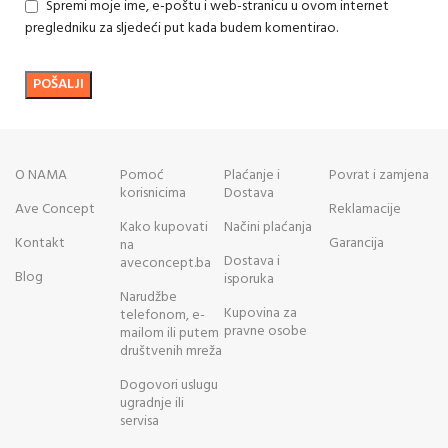
Spremi moje ime, e-poštu i web-stranicu u ovom internet
pregledniku za sljedeći put kada budem komentirao.
O NAMA
Pomoć
Plaćanje i
Povrat i zamjena
korisnicima
Dostava
Ave Concept
Reklamacije
Kako kupovati
Načini plaćanja
Kontakt
Garancija
na
Dostava i
aveconcept.ba
Blog
isporuka
Narudžbe
Kupovina za
telefonom, e-
pravne osobe
mailom ili putem
društvenih mreža
Dogovori uslugu
ugradnje ili
servisa