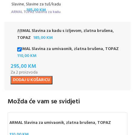
Slavine
,
Slavine za tuš/kadu
185,00
KM
ARMAL TOPAZ slavina za kadu.
ARMAL Slavina za kadu s izljevom, zlatna brušena,
TOPAZ
185,00
KM
ARMAL Slavina za umivaonik, zlatna brušena, TOPAZ
110,00
KM
295,00
KM
Za 2 proizvoda
DODAJ U KOŠARICU
Možda će vam se svidjeti
ARMAL Slavina za umivaonik, zlatna brušena, TOPAZ
110,00
KM