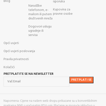
Blog
isporuka
Narudžbe
Kupovina za
telefonom, e-
pravne osobe
mailom ili putem
društvenih mreža
Dogovori uslugu
ugradnje ili
servisa
Opći uvjeti
Opći uvjeti poslovanja
Pravila privatnosti
Kolačići
PRETPLATITE SE NA NEWSLETTER
Napomena: Cijene na našem web shopu prikazane su u konvertibilnim
markama (KM) s uračunatim PDV-om. Plaćanje je moguće isključivo u