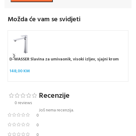
Možda će vam se svidjeti
D-WASSER Slavina za umivaonik, visoki izljev, sjajni krom
D-W
148,00
KM
47
Recenzije
0 reviews
Još nema recenzija.
0
0
0