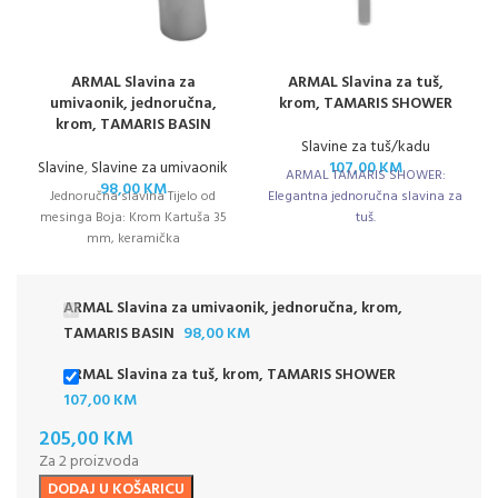
ARMAL Slavina za
ARMAL Slavina za tuš,
umivaonik, jednoručna,
krom, TAMARIS SHOWER
krom, TAMARIS BASIN
Slavine za tuš/kadu
Slavine
,
Slavine za umivaonik
107,00
KM
ARMAL TAMARIS SHOWER:
98,00
KM
Jednoručna slavina Tijelo od
Elegantna jednoručna slavina za
mesinga Boja: Krom Kartuša 35
tuš.
mm, keramička
ARMAL Slavina za umivaonik, jednoručna, krom,
TAMARIS BASIN
98,00
KM
ARMAL Slavina za tuš, krom, TAMARIS SHOWER
107,00
KM
205,00
KM
Za 2 proizvoda
DODAJ U KOŠARICU