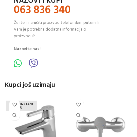
NAZOVI I KUPI
063 836 340
Želite li naručiti proizvod telefonskim putem ili
Vam je potrebna dodatna informacija o
proizvodu?
Nazovite nas!
Kupci još uzimaju
NEMA NA STANJ
U