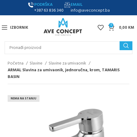
PODRŠKA
EMAIL
+387 63 836 340
info@aveconcept.ba
0
IZBORNIK
0,00
KM
Početna
Slavine
Slavine za umivaonik
ARMAL Slavina za umivaonik, jednoručna, krom, TAMARIS
BASIN
NEMA NA STANJU