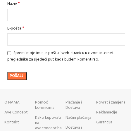
*
Naziv
*
E-pošta
Spremi moje ime, e-poštu i web-stranicu u ovom internet
pregledniku za sljedeći put kada budem komentirao.
O NAMA
Pomoć
Plaćanje i
Povrat i zamjena
korisnicima
Dostava
Ave Concept
Reklamacije
Kako kupovati
Načini plaćanja
Kontakt
Garancija
na
Dostava i
aveconcept.ba