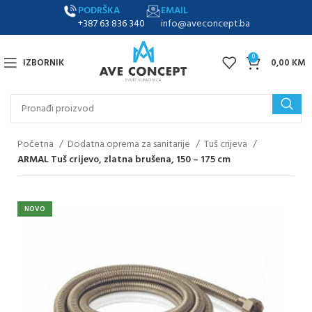
PODRŠKA
EMAIL
+387 63 836 340
info@aveconcept.ba
0
IZBORNIK
0,00
KM
Početna
Dodatna oprema za sanitarije
Tuš crijeva
ARMAL Tuš crijevo, zlatna brušena, 150 – 175 cm
NOVO