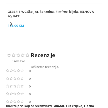
GEBERIT WC Školjka, konzolna, Rimfree, bijela, SELNOVA
SQUARE
453,00
KM
D-W
12
Recenzije
0 reviews
Još nema recenzija.
0
0
0
0
0
Budite prvi koji će recenzirati “ARMAL Tuš crijevo, zlatna