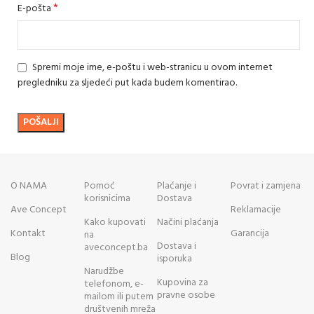
*
E-pošta
Spremi moje ime, e-poštu i web-stranicu u ovom internet
pregledniku za sljedeći put kada budem komentirao.
O NAMA
Pomoć
Plaćanje i
Povrat i zamjena
korisnicima
Dostava
Ave Concept
Reklamacije
Kako kupovati
Načini plaćanja
Kontakt
Garancija
na
Dostava i
aveconcept.ba
Blog
isporuka
Narudžbe
Kupovina za
telefonom, e-
pravne osobe
mailom ili putem
društvenih mreža