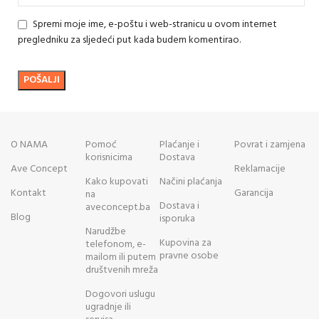
Spremi moje ime, e-poštu i web-stranicu u ovom internet
pregledniku za sljedeći put kada budem komentirao.
O NAMA
Pomoć
Plaćanje i
Povrat i zamjena
korisnicima
Dostava
Ave Concept
Reklamacije
Kako kupovati
Načini plaćanja
Kontakt
Garancija
na
Dostava i
aveconcept.ba
Blog
isporuka
Narudžbe
Kupovina za
telefonom, e-
pravne osobe
mailom ili putem
društvenih mreža
Dogovori uslugu
ugradnje ili