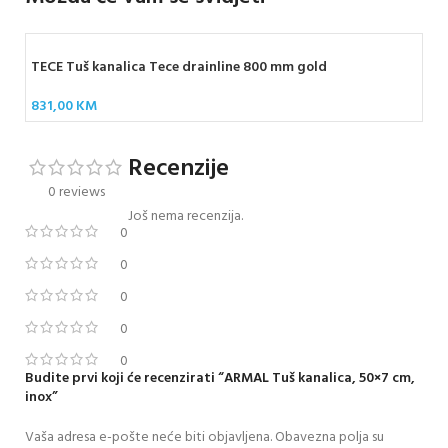
TECE Tuš kanalica Tece drainline 800 mm gold
831,00
KM
Recenzije
0 reviews
Još nema recenzija.
0
0
0
0
0
Budite prvi koji će recenzirati “ARMAL Tuš kanalica, 50×7 cm,
inox”
Vaša adresa e-pošte neće biti objavljena.
Obavezna polja su