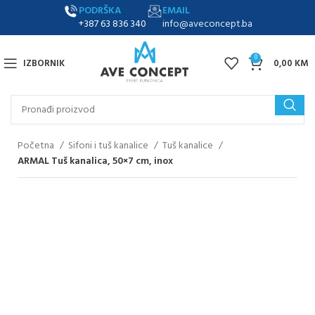
PODRŠKA
EMAIL
+387 63 836 340
info@aveconcept.ba
0
IZBORNIK
0,00
KM
Početna
Sifoni i tuš kanalice
Tuš kanalice
ARMAL Tuš kanalica, 50×7 cm, inox