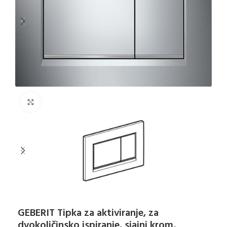
Klikni za uvećanje
GEBERIT Tipka za aktiviranje, za
dvokoličinsko ispiranje, sjajni krom,