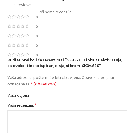
0 reviews
Još nema recenzija.
0
0
0
0
0
Budite prvi koji će recenzirati “GEBERIT Tipka za aktiviranje,
za dvokoličinsko ispiranje, sjajni krom, SIGMA30”
Vaša adresa e-pošte neće biti objavljena.
Obavezna polja su
* (obavezno)
označena sa
Vaša ocjena
*
Vaša recenzija: