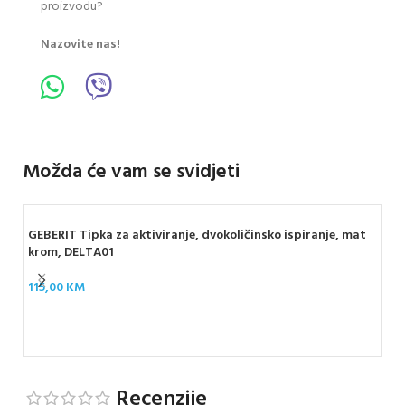
proizvodu?
Nazovite nas!
Možda će vam se svidjeti
GEBERIT Tipka za aktiviranje, dvokoličinsko ispiranje, mat
krom, DELTA01
115,00
KM
GEB
SI
67
Recenzije