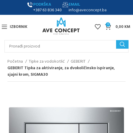
PODRŠKA
EMAIL
+387 63 836 340
info@aveconcept.ba
0
IZBORNIK
0,00
KM
Početna
Tipke za vodokotlić
GEBERIT
GEBERIT Tipka za aktiviranje, za dvokoličinsko ispiranje,
sjajni krom, SIGMA30