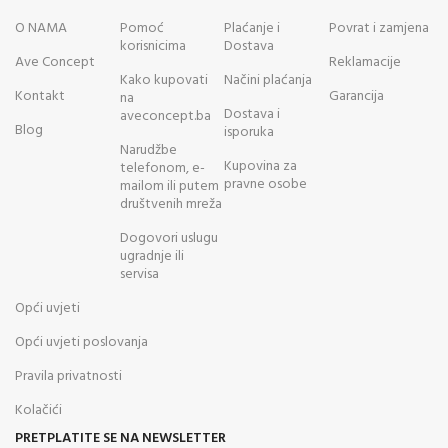
O NAMA
Pomoć
Plaćanje i
Povrat i zamjena
korisnicima
Dostava
Ave Concept
Reklamacije
Kako kupovati
Načini plaćanja
Kontakt
Garancija
na
Dostava i
aveconcept.ba
Blog
isporuka
Narudžbe
Kupovina za
telefonom, e-
pravne osobe
mailom ili putem
društvenih mreža
Dogovori uslugu
ugradnje ili
servisa
Opći uvjeti
Opći uvjeti poslovanja
Pravila privatnosti
Kolačići
PRETPLATITE SE NA NEWSLETTER