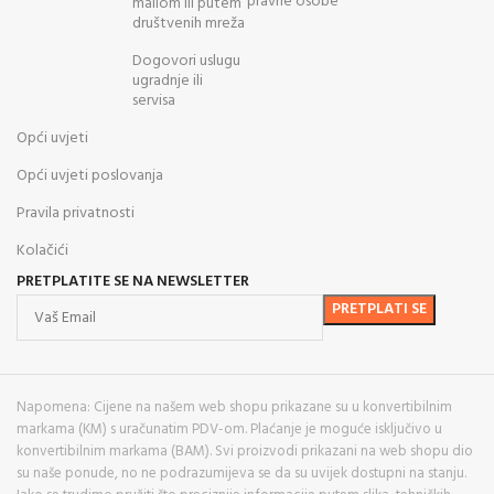
pravne osobe
mailom ili putem
društvenih mreža
Dogovori uslugu
ugradnje ili
servisa
Opći uvjeti
Opći uvjeti poslovanja
Pravila privatnosti
Kolačići
PRETPLATITE SE NA NEWSLETTER
Napomena: Cijene na našem web shopu prikazane su u konvertibilnim
markama (KM) s uračunatim PDV-om. Plaćanje je moguće isključivo u
konvertibilnim markama (BAM). Svi proizvodi prikazani na web shopu dio
su naše ponude, no ne podrazumijeva se da su uvijek dostupni na stanju.