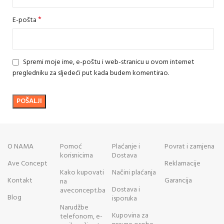
*
E-pošta
Spremi moje ime, e-poštu i web-stranicu u ovom internet
pregledniku za sljedeći put kada budem komentirao.
O NAMA
Pomoć
Plaćanje i
Povrat i zamjena
korisnicima
Dostava
Ave Concept
Reklamacije
Kako kupovati
Načini plaćanja
Kontakt
Garancija
na
Dostava i
aveconcept.ba
Blog
isporuka
Narudžbe
Kupovina za
telefonom, e-