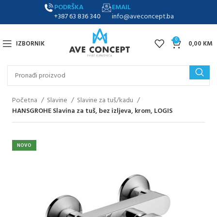
PODRŠKA
EMAIL
+387 63 836 340
info@aveconcept.ba
0
IZBORNIK
0,00
KM
Početna
Slavine
Slavine za tuš/kadu
HANSGROHE Slavina za tuš, bez izljeva, krom, LOGIS
NOVO