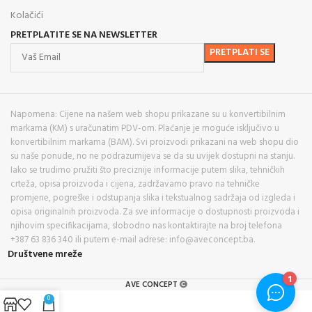
Kolačići
PRETPLATITE SE NA NEWSLETTER
Napomena: Cijene na našem web shopu prikazane su u konvertibilnim
markama (KM) s uračunatim PDV-om. Plaćanje je moguće isključivo u
konvertibilnim markama (BAM). Svi proizvodi prikazani na web shopu dio
su naše ponude, no ne podrazumijeva se da su uvijek dostupni na stanju.
Iako se trudimo pružiti što preciznije informacije putem slika, tehničkih
crteža, opisa proizvoda i cijena, zadržavamo pravo na tehničke
promjene, pogreške i odstupanja slika i tekstualnog sadržaja od izgleda i
opisa originalnih proizvoda. Za sve informacije o dostupnosti proizvoda i
njihovim specifikacijama, slobodno nas kontaktirajte na broj telefona
+387 63 836 340 ili putem e-mail adrese: info@aveconcept.ba.
Društvene mreže
AVE CONCEPT
0