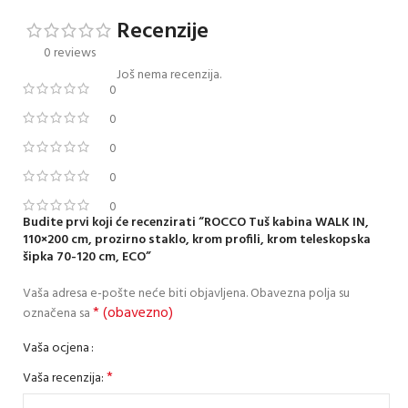
Recenzije
0 reviews
Još nema recenzija.
0
0
0
0
0
Budite prvi koji će recenzirati “ROCCO Tuš kabina WALK IN,
110×200 cm, prozirno staklo, krom profili, krom teleskopska
šipka 70-120 cm, ECO”
Vaša adresa e-pošte neće biti objavljena.
Obavezna polja su
* (obavezno)
označena sa
Vaša ocjena
*
Vaša recenzija: