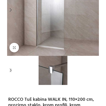
Klikni za uvećanje
ROCCO Tuš kabina WALK IN, 110×200 cm,
prozirno staklo, krom profili, krom