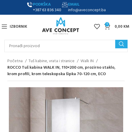
PODRŠKA
EMAIL
+387 63 836 340
info@aveconcept.ba
0
IZBORNIK
0,00
KM
Početna
Tuš kabine, vrata i stranice
Walk IN
ROCCO Tuš kabina WALK IN, 110×200 cm, prozirno staklo,
krom profili, krom teleskopska šipka 70-120 cm, ECO