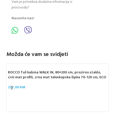
Vam je potrebna dodatna informacija o
proizvodu?
Nazovite nas!
Možda će vam se svidjeti
ROCCO Tuš kabina WALK IN, 80×200 cm, prozirno staklo,
crni mat profili, crna mat teleskopska šipka 70-120 cm, ECO
237,00
KM
ROC
sta
cm
35