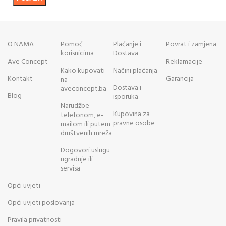
O NAMA
Pomoć
Plaćanje i
Povrat i zamjena
korisnicima
Dostava
Ave Concept
Reklamacije
Kako kupovati
Načini plaćanja
Kontakt
Garancija
na
Dostava i
aveconcept.ba
Blog
isporuka
Narudžbe
Kupovina za
telefonom, e-
pravne osobe
mailom ili putem
društvenih mreža
Dogovori uslugu
ugradnje ili
servisa
Opći uvjeti
Opći uvjeti poslovanja
Pravila privatnosti