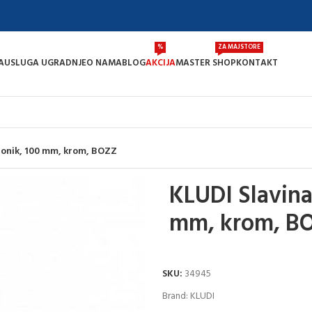
%
ZA MAJSTORE
A
USLUGA UGRADNJE
O NAMA
BLOG
AKCIJA
MASTER SHOP
KONTAKT
aonik, 100 mm, krom, BOZZ
KLUDI Slavina
mm, krom, B
SKU:
34945
Brand:
KLUDI