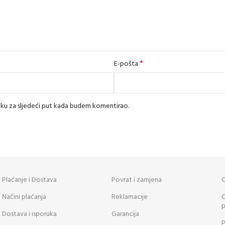
*
E-pošta
iku za sljedeći put kada budem komentirao.
Plaćanje i Dostava
Povrat i zamjena
O
Načini plaćanja
Reklamacije
O
p
Dostava i isporuka
Garancija
P