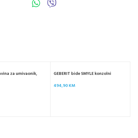
vina za umivaonik,
GEBERIT bide SMYLE konzolni
494,90
KM
D-
vi
14