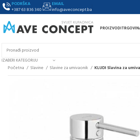
PODRŠKA
EMAIL
+387 63 836 340
info@aveconcept.ba
PROIZVODI
TRGOVIN
IZABERI KATEGORIJU
Početna
Slavine
Slavine za umivaonik
KLUDI Slavina za umiv