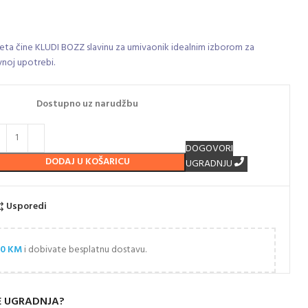
liteta čine KLUDI BOZZ slavinu za umivaonik idealnim izborom za
noj upotrebi.
Dostupno uz narudžbu
DOGOVORI
DODAJ U KOŠARICU
UGRADNJU
Usporedi
00
KM
i dobivate besplatnu dostavu.
E UGRADNJA?