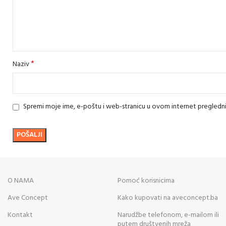
*
Naziv
Spremi moje ime, e-poštu i web-stranicu u ovom internet pregledn
O NAMA
Pomoć korisnicima
Ave Concept
Kako kupovati na aveconcept.ba
Kontakt
Narudžbe telefonom, e-mailom ili
putem društvenih mreža