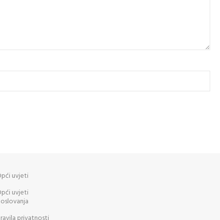
pći uvjeti
pći uvjeti
oslovanja
ravila privatnosti