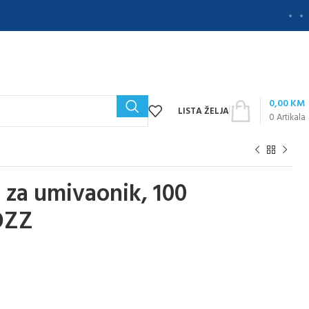
0,00
KM
LISTA ŽELJA
0
Artikala
 za umivaonik, 100
OZZ