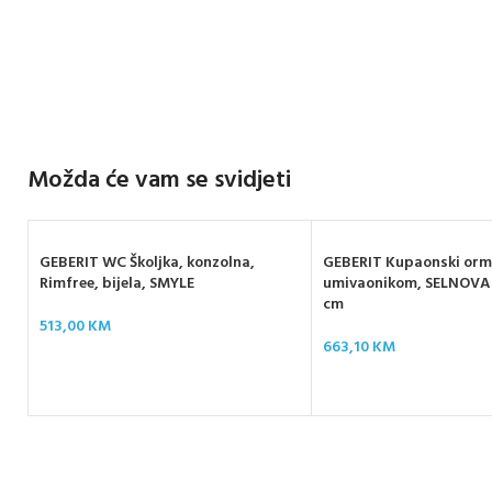
Možda će vam se svidjeti
GEBERIT WC Školjka, konzolna,
GEBERIT Kupaonski orm
Rimfree, bijela, SMYLE
umivaonikom, SELNOVA
cm
513,00
KM
663,10
KM