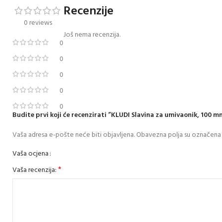
Recenzije
0 reviews
Još nema recenzija.
0
0
0
0
0
Budite prvi koji će recenzirati “KLUDI Slavina za umivaonik, 100 
Vaša adresa e-pošte neće biti objavljena.
Obavezna polja su označena
Vaša ocjena
*
Vaša recenzija: