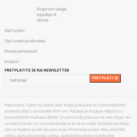
Dogovori uslugu
ugradnje ili
servisa
Opći uvjeti
Opći uvjeti poslovanja
Pravila privatnosti
Kolačići
PRETPLATITE SE NA NEWSLETTER
Napomena: Cijene na našem web shopu prikazane su u konvertibilnim
markama (KM) s uračunatim PDV-om. Plaćanje je moguće isključivo u
konvertibilnim markama (BAM). Svi proizvodi prikazani na web shopu dio
su naše ponude, no ne podrazumijeva se da su uvijek dostupni na stanju.
Iako se trudimo pružiti što preciznije informacije putem slika, tehničkih
crteža, opisa proizvoda i cijena, zadržavamo pravo na tehničke