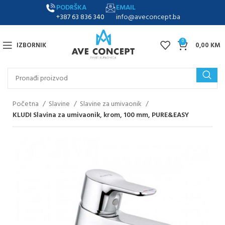
PODRŠKA
EMAIL
+387 63 836 340
info@aveconcept.ba
0
IZBORNIK
0,00
KM
Početna
Slavine
Slavine za umivaonik
KLUDI Slavina za umivaonik, krom, 100 mm, PURE&EASY