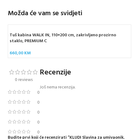
Možda će vam se svidjeti
Tuš kabina WALK IN, 110×200 cm, zakrivljeno prozirno
staklo, PREMIUM C
660,00
KM
Recenzije
0 reviews
Još nema recenzija.
0
0
0
0
0
Budite prvi koji će recenzirati “KLUDI Slavina za umivaonik,