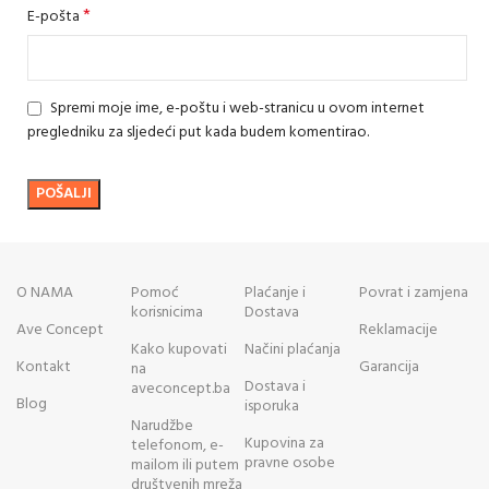
*
E-pošta
Spremi moje ime, e-poštu i web-stranicu u ovom internet
pregledniku za sljedeći put kada budem komentirao.
O NAMA
Pomoć
Plaćanje i
Povrat i zamjena
korisnicima
Dostava
Ave Concept
Reklamacije
Kako kupovati
Načini plaćanja
Kontakt
Garancija
na
Dostava i
aveconcept.ba
Blog
isporuka
Narudžbe
Kupovina za
telefonom, e-
pravne osobe
mailom ili putem
društvenih mreža