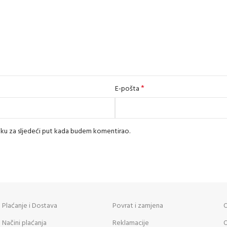
*
E-pošta
iku za sljedeći put kada budem komentirao.
Plaćanje i Dostava
Povrat i zamjena
O
Načini plaćanja
Reklamacije
O