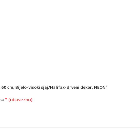
 60 cm, Bijelo-visoki sjaj/Halifax-drveni dekor, NEON”
* (obavezno)
 sa