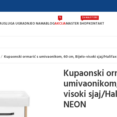
%
ZA MAJSTORE
A
USLUGA UGRADNJE
O NAMA
BLOG
AKCIJA
MASTER SHOP
KONTAKT
Kupaonski ormarić s umivaonikom, 60 cm, Bijelo-visoki sjaj/Halifa
Kupaonski orm
umivaonikom, 
visoki sjaj/Ha
NEON