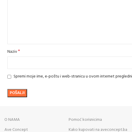
*
Naziv
Spremi moje ime, e-poštu i web-stranicu u ovom internet pregledn
O NAMA
Pomoć korisnicima
Ave Concept
Kako kupovati na aveconcept.ba