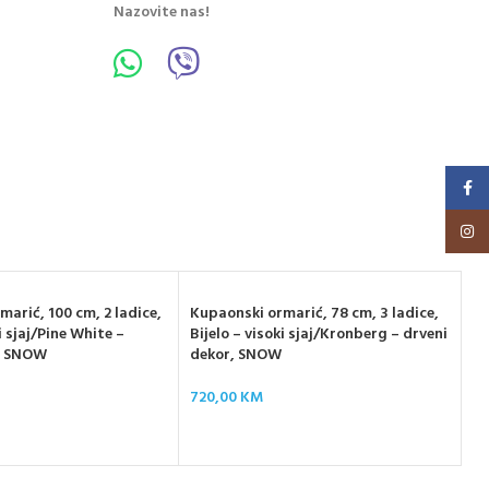
Nazovite nas!
Faceb
Insta
arić, 100 cm, 2 ladice,
Kupaonski ormarić, 78 cm, 3 ladice,
i sjaj/Pine White –
Bijelo – visoki sjaj/Kronberg – drveni
r, SNOW
dekor, SNOW
Ku
720,00
KM
Ha
61