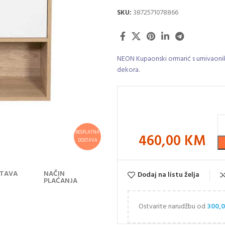
SKU:
3872571078866
NEON Kupaonski ormarić s umivaonik
dekora.
BESPLATNA
460,00
KM
DOSTAVA
TAVA
NAČIN
Dodaj na listu želja
PLAĆANJA
Ostvarite narudžbu od
300,