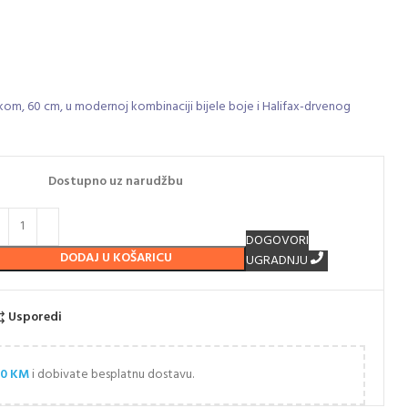
om, 60 cm, u modernoj kombinaciji bijele boje i Halifax-drvenog
Dostupno uz narudžbu
DOGOVORI
DODAJ U KOŠARICU
UGRADNJU
Usporedi
00
KM
i dobivate besplatnu dostavu.