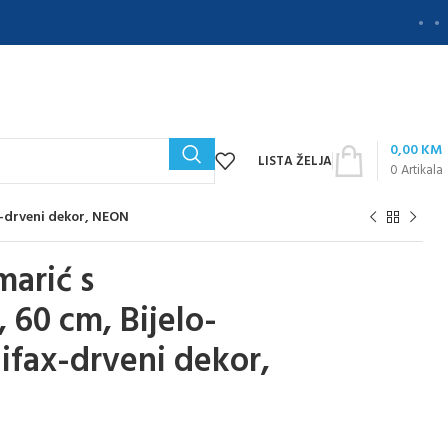
0,00
KM
LISTA ŽELJA
0
Artikala
x-drveni dekor, NEON
arić s
60 cm, Bijelo-
lifax-drveni dekor,