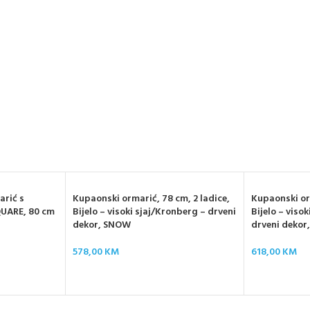
arić s
Kupaonski ormarić, 78 cm, 2 ladice,
Kupaonski orm
UARE, 80 cm
Bijelo – visoki sjaj/Kronberg – drveni
Bijelo – visok
dekor, SNOW
drveni deko
578,00
KM
618,00
KM