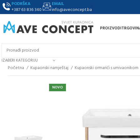
PODRŠKA
EMAIL
+387 63 836 340
info@aveconcept.ba
PROIZVODI
TRGOVIN
IZABERI KATEGORIJU
Početna
Kupaonski namještaj
Kupaonski ormarići s umivaonikom
NOVO