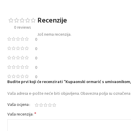
Recenzije
0 reviews
Još nema recenzija.
0
0
0
0
0
Budite prvi koji će recenzirati “Kupaonski ormarić s umivaonikom,
Vaša adresa e-pošte neće biti objavljena.
Obavezna polja su označena
Vaša ocjena
*
Vaša recenzija: