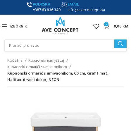
PODRŠKA
EMAIL
+387 63 836 340
info@aveconcept.ba
0
IZBORNIK
0,00
KM
Početna
Kupaonski namještaj
Kupaonski ormarići s umivaonikom
Kupaonski ormarić s umivaonikom, 60 cm, Grafit mat,
Halifax-drveni dekor, NEON