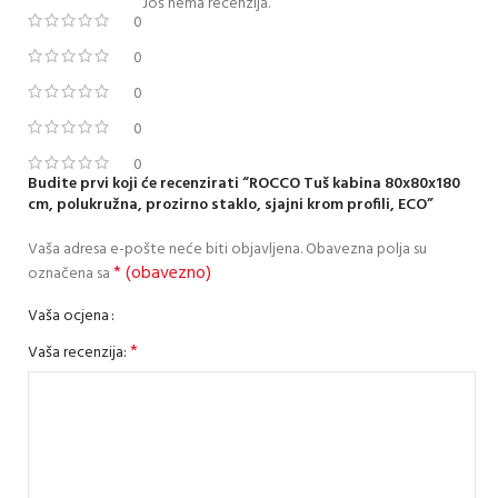
Još nema recenzija.
0
0
0
0
0
Budite prvi koji će recenzirati “ROCCO Tuš kabina 80x80x180
cm, polukružna, prozirno staklo, sjajni krom profili, ECO”
Vaša adresa e-pošte neće biti objavljena.
Obavezna polja su
* (obavezno)
označena sa
Vaša ocjena
*
Vaša recenzija: