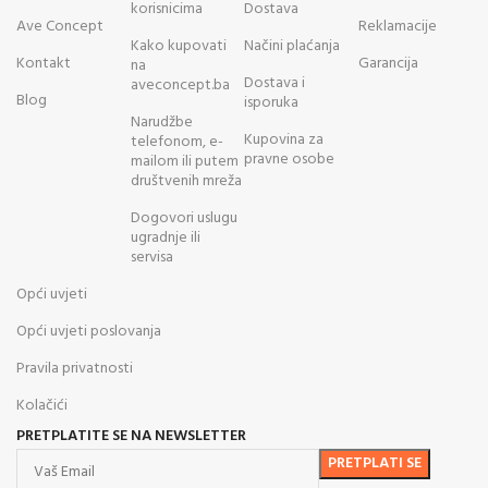
korisnicima
Dostava
Ave Concept
Reklamacije
Kako kupovati
Načini plaćanja
Kontakt
Garancija
na
Dostava i
aveconcept.ba
Blog
isporuka
Narudžbe
Kupovina za
telefonom, e-
pravne osobe
mailom ili putem
društvenih mreža
Dogovori uslugu
ugradnje ili
servisa
Opći uvjeti
Opći uvjeti poslovanja
Pravila privatnosti
Kolačići
PRETPLATITE SE NA NEWSLETTER