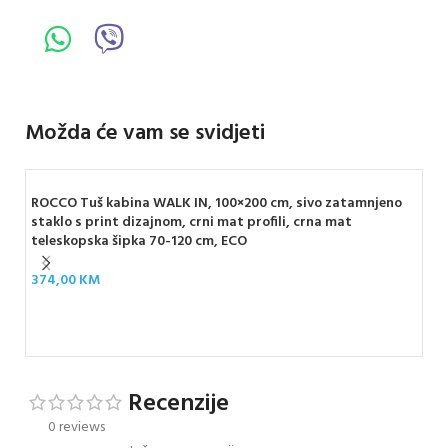
Možda će vam se svidjeti
ROCCO Tuš kabina WALK IN, 100×200 cm, sivo zatamnjeno
RO
staklo s print dizajnom, crni mat profili, crna mat
sta
teleskopska šipka 70-120 cm, ECO
tel
374,00
KM
34
Recenzije
0 reviews