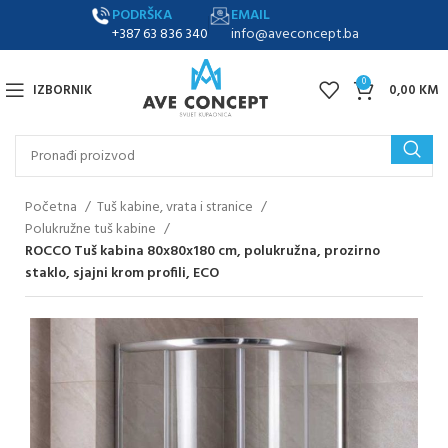
PODRŠKA
EMAIL
+387 63 836 340
info@aveconcept.ba
0
IZBORNIK
0,00
KM
Početna
Tuš kabine, vrata i stranice
Polukružne tuš kabine
ROCCO Tuš kabina 80x80x180 cm, polukružna, prozirno
staklo, sjajni krom profili, ECO