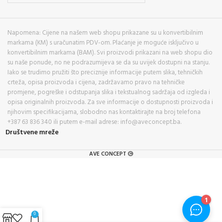
Napomena: Cijene na našem web shopu prikazane su u konvertibilnim
markama (KM) s uračunatim PDV-om. Plaćanje je moguće isključivo u
konvertibilnim markama (BAM). Svi proizvodi prikazani na web shopu dio
su naše ponude, no ne podrazumijeva se da su uvijek dostupni na stanju.
Iako se trudimo pružiti što preciznije informacije putem slika, tehničkih
crteža, opisa proizvoda i cijena, zadržavamo pravo na tehničke
promjene, pogreške i odstupanja slika i tekstualnog sadržaja od izgleda i
opisa originalnih proizvoda. Za sve informacije o dostupnosti proizvoda i
njihovim specifikacijama, slobodno nas kontaktirajte na broj telefona
+387 63 836 340 ili putem e-mail adrese: info@aveconcept.ba.
Društvene mreže
AVE CONCEPT
0