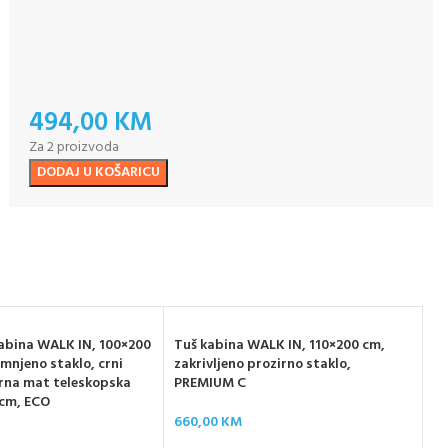
494,00
KM
Za 2 proizvoda
DODAJ U KOŠARICU
abina WALK IN, 100×200
Tuš kabina WALK IN, 110×200 cm,
RO
mnjeno staklo, crni
zakrivljeno prozirno staklo,
cm
 crna mat teleskopska
PREMIUM C
di
 cm, ECO
te
660,00
KM
37