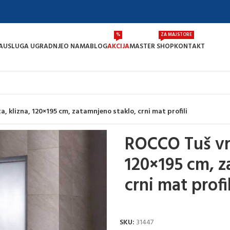
%
ZA MAJSTORE
A
USLUGA UGRADNJE
O NAMA
BLOG
AKCIJA
MASTER SHOP
KONTAKT
, klizna, 120×195 cm, zatamnjeno staklo, crni mat profili
ROCCO Tuš vra
120×195 cm, z
crni mat profil
SKU:
31447