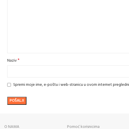
*
Naziv
Spremi moje ime, e-poštu i web-stranicu u ovom internet pregledn
O NAMA
Pomoć korisnicima