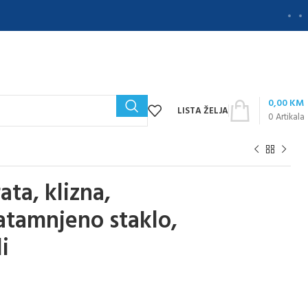
0,00
KM
LISTA ŽELJA
0
Artikala
ta, klizna,
atamnjeno staklo,
i