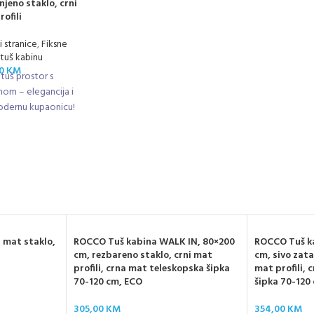
jeno staklo, crni
rofili
i stranice
,
Fiksne
 tuš kabinu
00
KM
 tuš prostor s
om – elegancija i
modernu kupaonicu!
 mat staklo,
ROCCO Tuš kabina WALK IN, 80×200
ROCCO Tuš k
cm, rezbareno staklo, crni mat
cm, sivo zata
profili, crna mat teleskopska šipka
mat profili,
70-120 cm, ECO
šipka 70-120
305,00
KM
354,00
KM