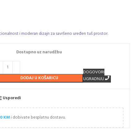
cionalnost i moderan dizajn za savršeno uređen tuš prostor.
Dostupno uz narudžbu
DOGOVORI
DODAJ U KOŠARICU
UGRADNJU
Usporedi
00
KM
i dobivate besplatnu dostavu.