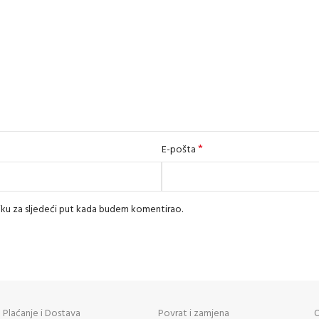
*
E-pošta
iku za sljedeći put kada budem komentirao.
Plaćanje i Dostava
Povrat i zamjena
O