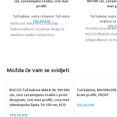
cm, zatamnjeno staklo, crni mat
90×195 cm, zatamn
profili
mat p
Tuš kabine, vrata i stranice
,
Tuš vrata
Tuš kabine, vrata 
305,00
KM
stranice za
Klizna tuš vrata ROCCO pružaju
189,
Stvorite svoj idealni
funkcionalnost i moderan dizajn za
ROCCO fiksnom stran
savršeno uređen tuš prostor.
prilagodljivost za 
Možda će vam se svidjeti
ROCCO Tuš kabina WALK IN, 90×200
Tuš kabina, 80x100x205,
cm, sivo zatamnjeno staklo s print
krom profili, FROST
dizajnom, crni mat profili, crna mat
teleskopska šipka 70-120 cm, ECO
522,00
KM
348,00
KM