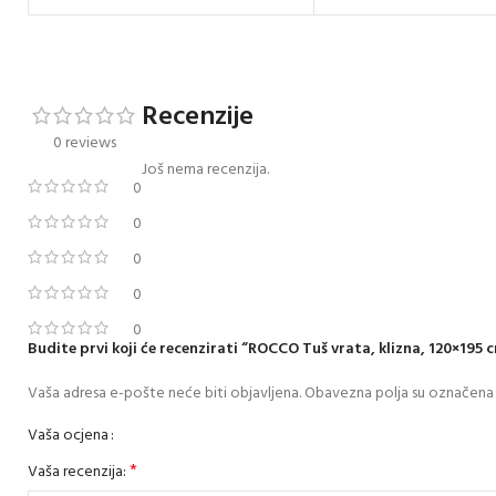
Recenzije
0 reviews
Još nema recenzija.
0
0
0
0
0
Budite prvi koji će recenzirati “ROCCO Tuš vrata, klizna, 120×195 
Vaša adresa e-pošte neće biti objavljena.
Obavezna polja su označena
Vaša ocjena
*
Vaša recenzija: