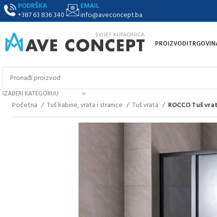
PODRŠKA
EMAIL
+387 63 836 340
info@aveconcept.ba
PROIZVODI
TRGOVIN
IZABERI KATEGORIJU
Početna
Tuš kabine, vrata i stranice
Tuš vrata
ROCCO Tuš vrata