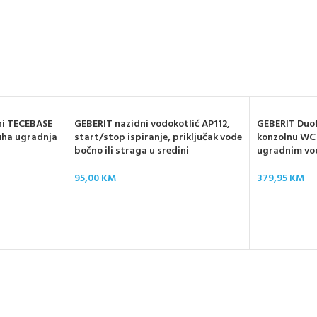
ni TECEBASE
GEBERIT nazidni vodokotlić AP112,
GEBERIT Duof
suha ugradnja
start/stop ispiranje, priključak vode
konzolnu WC 
bočno ili straga u sredini
ugradnim vo
95,00
KM
379,95
KM