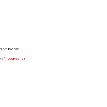
 brzom kočom”
* (obavezno)
 sa