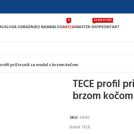
%
ZA MAJSTORE
A
USLUGA UGRADNJE
O NAMA
BLOG
AKCIJA
MASTER SHOP
KONTAKT
profil pričvrsnik za modul s brzom kočom
TECE profil pr
brzom kočom
SKU:
34143
Brand:
TECE