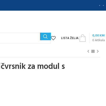
0,00
KM
LISTA ŽELJA
0
Artikala
ičvrsnik za modul s