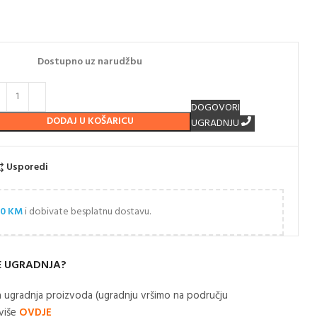
Dostupno uz narudžbu
DOGOVORI
DODAJ U KOŠARICU
UGRADNJU
Usporedi
00
KM
i dobivate besplatnu dostavu.
E UGRADNJA?
 ugradnja proizvoda (ugradnju vršimo na području
 više
OVDJE