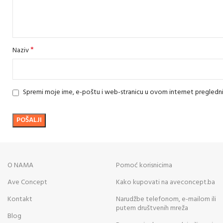
*
Naziv
Spremi moje ime, e-poštu i web-stranicu u ovom internet pregledn
O NAMA
Pomoć korisnicima
Ave Concept
Kako kupovati na aveconcept.ba
Kontakt
Narudžbe telefonom, e-mailom ili
putem društvenih mreža
Blog