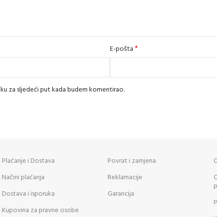
*
E-pošta
iku za sljedeći put kada budem komentirao.
Plaćanje i Dostava
Povrat i zamjena
O
Načini plaćanja
Reklamacije
O
p
Dostava i isporuka
Garancija
P
Kupovina za pravne osobe