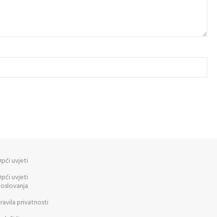
pći uvjeti
pći uvjeti
oslovanja
ravila privatnosti