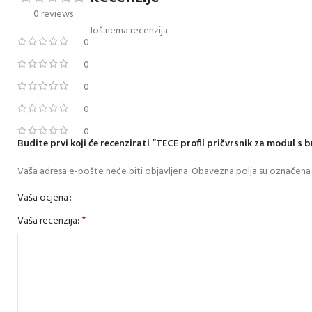
0 reviews
Još nema recenzija.
0
0
0
0
0
Budite prvi koji će recenzirati “TECE profil pričvrsnik za modul s
Vaša adresa e-pošte neće biti objavljena.
Obavezna polja su označena
Vaša ocjena
*
Vaša recenzija: