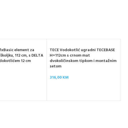
ixBasic element za
TECE Vodokotlić ugradni TECEBASE
školjku, 112 cm, s DELTA
H=112cm s crnom mat
dokotlićem 12 cm
dvokoličinskom tipkom i montažnim
setom
GE
WC
316,00
KM
vo
ak
47