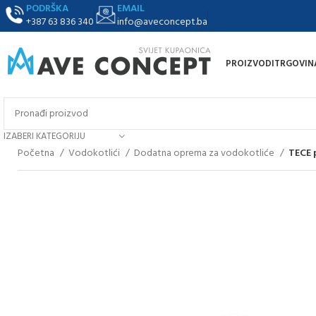
PODRŠKA
EMAIL
+387 63 836 340
info@aveconcept.ba
PROIZVODI
TRGOVIN
IZABERI KATEGORIJU
Početna
Vodokotlići
Dodatna oprema za vodokotliće
TECE 