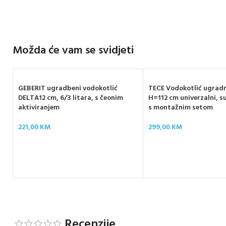
Možda će vam se svidjeti
GEBERIT ugradbeni vodokotlić
TECE Vodokotlić ugrad
DELTA12 cm, 6/3 litara, s čeonim
H=112 cm univerzalni, 
aktiviranjem
s montažnim setom
221,00
KM
299,00
KM
Recenzije