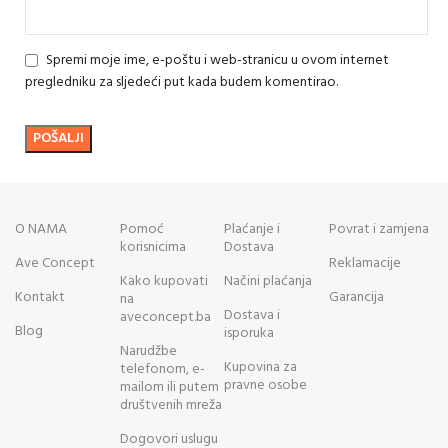
Spremi moje ime, e-poštu i web-stranicu u ovom internet
pregledniku za sljedeći put kada budem komentirao.
O NAMA
Pomoć
Plaćanje i
Povrat i zamjena
korisnicima
Dostava
Ave Concept
Reklamacije
Kako kupovati
Načini plaćanja
Kontakt
Garancija
na
Dostava i
aveconcept.ba
Blog
isporuka
Narudžbe
Kupovina za
telefonom, e-
pravne osobe
mailom ili putem
društvenih mreža
Dogovori uslugu