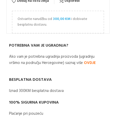
Dodaj na listu želja
Usporedi
Ostvarite narudžbu od
300,00
KM
i dobivate
besplatnu dostavu.
POTREBNA VAM JE UGRADNJA?
Ako vam je potrebna ugradnja proizvoda (ugradnju
vršimo na području Hercegovine) saznaj više
OVDJE
BESPLATNA DOSTAVA
Iznad 300KM besplatna dostava​
100% SIGURNA KUPOVINA
Plaćanje pri pouzeću