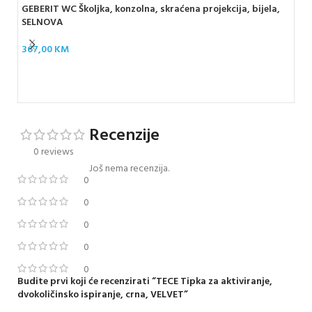
GEBERIT WC Školjka, konzolna, skraćena projekcija, bijela,
SELNOVA
367,00
KM
GEB
30
Recenzije
0 reviews
Još nema recenzija.
0
0
0
0
0
Budite prvi koji će recenzirati “TECE Tipka za aktiviranje,
dvokoličinsko ispiranje, crna, VELVET”