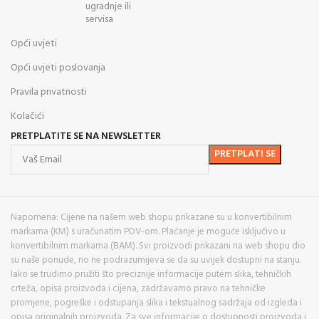
ugradnje ili
servisa
Opći uvjeti
Opći uvjeti poslovanja
Pravila privatnosti
Kolačići
PRETPLATITE SE NA NEWSLETTER
Napomena: Cijene na našem web shopu prikazane su u konvertibilnim
markama (KM) s uračunatim PDV-om. Plaćanje je moguće isključivo u
konvertibilnim markama (BAM). Svi proizvodi prikazani na web shopu dio
su naše ponude, no ne podrazumijeva se da su uvijek dostupni na stanju.
Iako se trudimo pružiti što preciznije informacije putem slika, tehničkih
crteža, opisa proizvoda i cijena, zadržavamo pravo na tehničke
promjene, pogreške i odstupanja slika i tekstualnog sadržaja od izgleda i
opisa originalnih proizvoda. Za sve informacije o dostupnosti proizvoda i