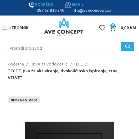
PODRŠKA
EMAIL
+387 63 836 340
info@aveconcept.ba
0
IZBORNIK
0,00
KM
Početna
Tipke za vodokotlić
TECE
TECE Tipka za aktiviranje, dvokoličinsko ispiranje, crna,
VELVET
NEMA NA STANJU