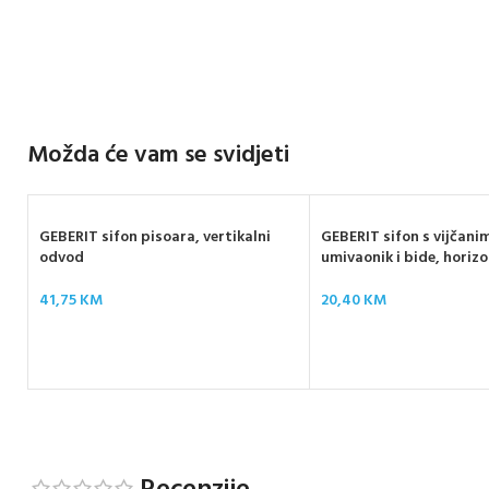
Možda će vam se svidjeti
GEBERIT sifon pisoara, vertikalni
GEBERIT sifon s vijčani
odvod
umivaonik i bide, horiz
41,75
KM
20,40
KM