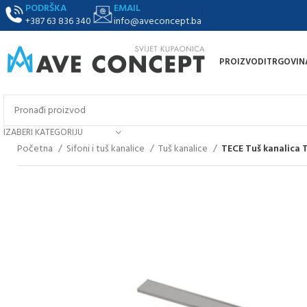
PODRŠKA
EMAIL
+387 63 836 340
info@aveconcept.ba
PROIZVODI
TRGOVIN
IZABERI KATEGORIJU
Početna
Sifoni i tuš kanalice
Tuš kanalice
TECE Tuš kanalica 