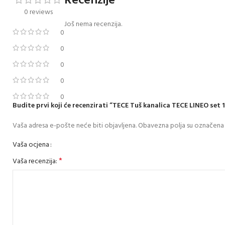
Recenzije
0 reviews
Još nema recenzija.
0
0
0
0
0
Budite prvi koji će recenzirati “TECE Tuš kanalica TECE LINEO set
Vaša adresa e-pošte neće biti objavljena.
Obavezna polja su označena
Vaša ocjena
*
Vaša recenzija: