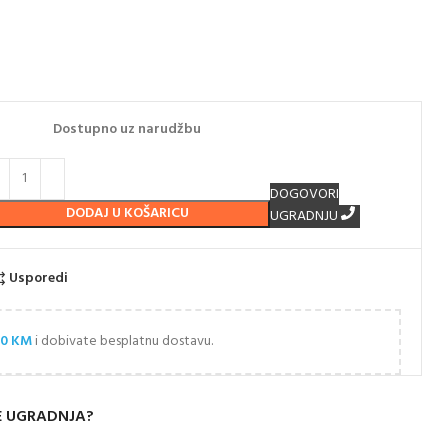
Dostupno uz narudžbu
DOGOVORI
DODAJ U KOŠARICU
UGRADNJU
Usporedi
00
KM
i dobivate besplatnu dostavu.
E UGRADNJA?