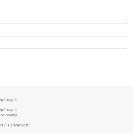
pći uvjeti
pći uvjeti
oslovanja
ravila privatnosti