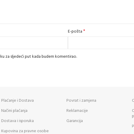
*
E-pošta
iku za sljedeći put kada budem komentirao.
Plaćanje i Dostava
Povrat i zamjena
O
Načini plaćanja
Reklamacije
O
p
Dostava i isporuka
Garancija
P
Kupovina za pravne osobe