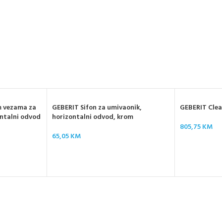
m vezama za
GEBERIT Sifon za umivaonik,
GEBERIT Clea
ontalni odvod
horizontalni odvod, krom
805,75
KM
65,05
KM