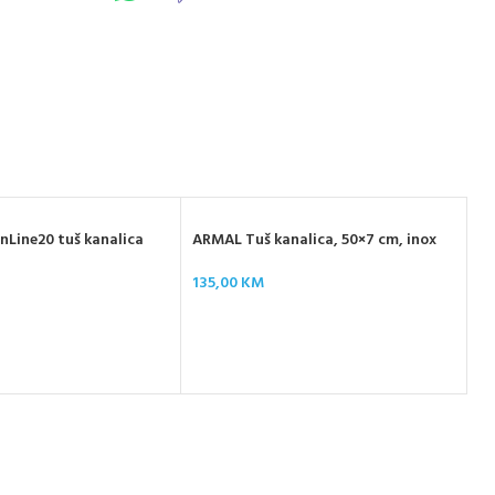
nLine20 tuš kanalica
ARMAL Tuš kanalica, 50×7 cm, inox
135,00
KM
RO
mj
10