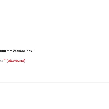
 1000 mm četkani inox”
* (obavezno)
 sa