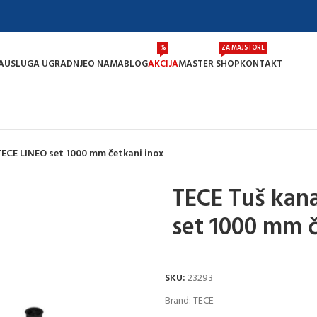
%
ZA MAJSTORE
A
USLUGA UGRADNJE
O NAMA
BLOG
AKCIJA
MASTER SHOP
KONTAKT
TECE LINEO set 1000 mm četkani inox
TECE Tuš kana
set 1000 mm č
SKU:
23293
Brand:
TECE