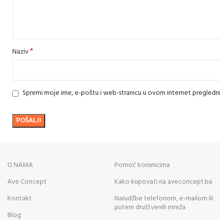
*
Naziv
Spremi moje ime, e-poštu i web-stranicu u ovom internet pregledn
O NAMA
Pomoć korisnicima
Ave Concept
Kako kupovati na aveconcept.ba
Kontakt
Narudžbe telefonom, e-mailom ili
putem društvenih mreža
Blog