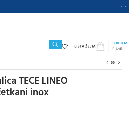
0,00
KM
LISTA ŽELJA
0
Artikala
lica TECE LINEO
etkani inox