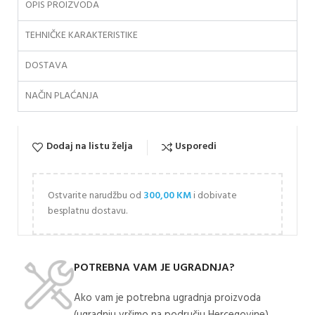
OPIS PROIZVODA
TEHNIČKE KARAKTERISTIKE
DOSTAVA
NAČIN PLAĆANJA
Dodaj na listu želja
Usporedi
Ostvarite narudžbu od
300,00
KM
i dobivate
besplatnu dostavu.
POTREBNA VAM JE UGRADNJA?
Ako vam je potrebna ugradnja proizvoda
(ugradnju vršimo na području Hercegovine)