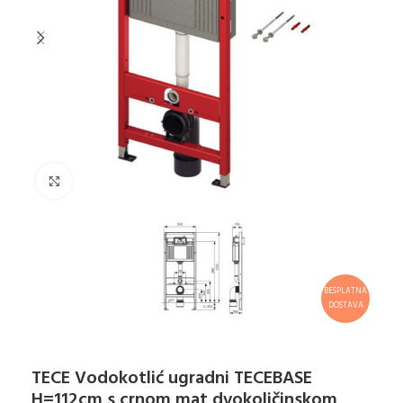
Klikni za uvećanje
BESPLATNA
DOSTAVA
TECE Vodokotlić ugradni TECEBASE
H=112cm s crnom mat dvokoličinskom