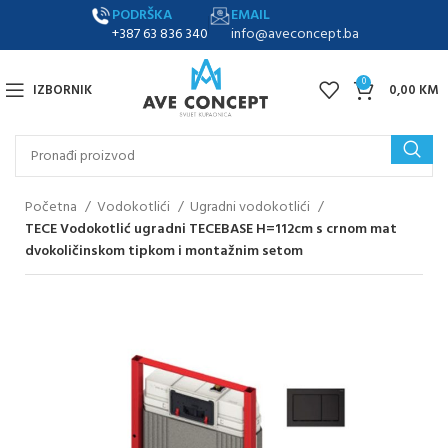
PODRŠKA
EMAIL
+387 63 836 340
info@aveconcept.ba
0
IZBORNIK
0,00
KM
Početna
Vodokotlići
Ugradni vodokotlići
TECE Vodokotlić ugradni TECEBASE H=112cm s crnom mat
dvokoličinskom tipkom i montažnim setom