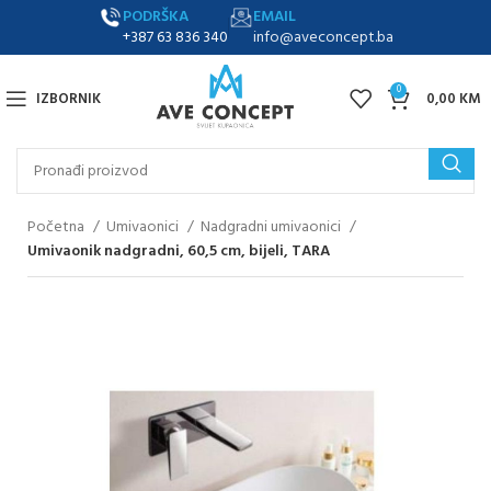
PODRŠKA
EMAIL
+387 63 836 340
info@aveconcept.ba
0
IZBORNIK
0,00
KM
Početna
Umivaonici
Nadgradni umivaonici
Umivaonik nadgradni, 60,5 cm, bijeli, TARA