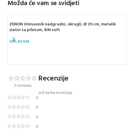
Možda će vam se svidjeti
ZENON Umivaonik nadgradni, okrugli, Ø 39 cm, metalik
zlatni sa piletom, RIN soft
455,00
KM
IDE
otv
31
Recenzije
0 reviews
Još nema recenzija.
0
0
0
0