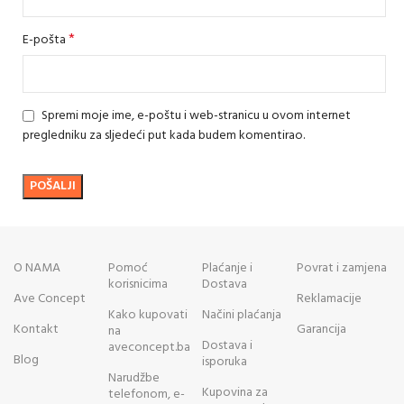
*
E-pošta
Spremi moje ime, e-poštu i web-stranicu u ovom internet
pregledniku za sljedeći put kada budem komentirao.
O NAMA
Pomoć
Plaćanje i
Povrat i zamjena
korisnicima
Dostava
Ave Concept
Reklamacije
Kako kupovati
Načini plaćanja
Kontakt
Garancija
na
Dostava i
aveconcept.ba
Blog
isporuka
Narudžbe
Kupovina za
telefonom, e-