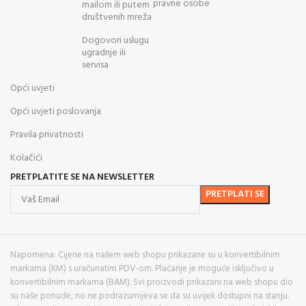
pravne osobe
mailom ili putem
društvenih mreža
Dogovori uslugu
ugradnje ili
servisa
Opći uvjeti
Opći uvjeti poslovanja
Pravila privatnosti
Kolačići
PRETPLATITE SE NA NEWSLETTER
Napomena: Cijene na našem web shopu prikazane su u konvertibilnim
markama (KM) s uračunatim PDV-om. Plaćanje je moguće isključivo u
konvertibilnim markama (BAM). Svi proizvodi prikazani na web shopu dio
su naše ponude, no ne podrazumijeva se da su uvijek dostupni na stanju.