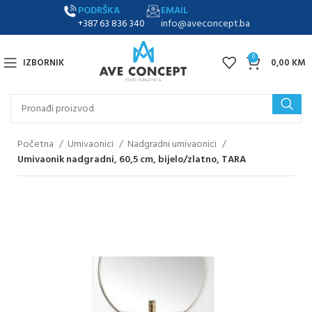
PODRŠKA
EMAIL
+387 63 836 340
info@aveconcept.ba
0
IZBORNIK
0,00
KM
Početna
Umivaonici
Nadgradni umivaonici
Umivaonik nadgradni, 60,5 cm, bijelo/zlatno, TARA