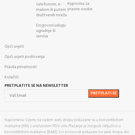
Kupovina za
telefonom, e-
pravne osobe
mailom ili putem
društvenih mreža
Dogovori uslugu
ugradnje ili
servisa
Opći uvjeti
Opći uvjeti poslovanja
Pravila privatnosti
Kolačići
PRETPLATITE SE NA NEWSLETTER
Napomena: Cijene na našem web shopu prikazane su u konvertibilnim
markama (KM) s uračunatim PDV-om. Plaćanje je moguće isključivo u
konvertibilnim markama (BAM). Svi proizvodi prikazani na web shopu dio