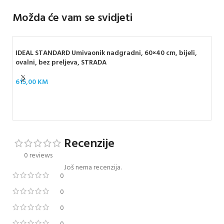
Možda će vam se svidjeti
IDEAL STANDARD Umivaonik nadgradni, 60×40 cm, bijeli,
ovalni, bez preljeva, STRADA
615,00
KM
ZEN
pi
43
Recenzije
0 reviews
Još nema recenzija.
0
0
0