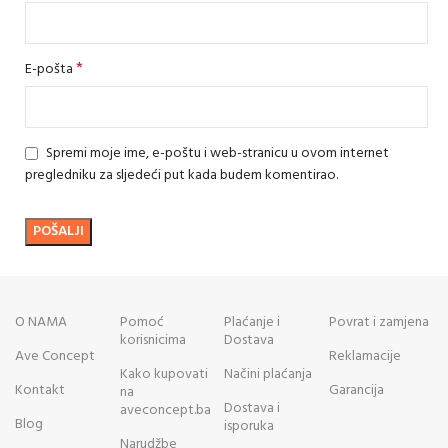
*
E-pošta
Spremi moje ime, e-poštu i web-stranicu u ovom internet
pregledniku za sljedeći put kada budem komentirao.
O NAMA
Pomoć
Plaćanje i
Povrat i zamjena
korisnicima
Dostava
Ave Concept
Reklamacije
Kako kupovati
Načini plaćanja
Kontakt
Garancija
na
Dostava i
aveconcept.ba
Blog
isporuka
Narudžbe