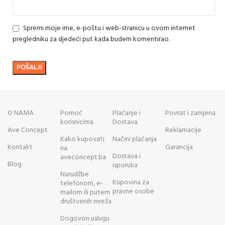
Spremi moje ime, e-poštu i web-stranicu u ovom internet
pregledniku za sljedeći put kada budem komentirao.
O NAMA
Pomoć
Plaćanje i
Povrat i zamjena
korisnicima
Dostava
Ave Concept
Reklamacije
Kako kupovati
Načini plaćanja
Kontakt
Garancija
na
Dostava i
aveconcept.ba
Blog
isporuka
Narudžbe
Kupovina za
telefonom, e-
pravne osobe
mailom ili putem
društvenih mreža
Dogovori uslugu