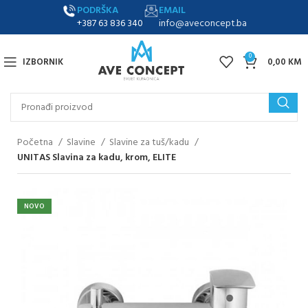
PODRŠKA
EMAIL
+387 63 836 340
info@aveconcept.ba
0
IZBORNIK
0,00
KM
Početna
Slavine
Slavine za tuš/kadu
UNITAS Slavina za kadu, krom, ELITE
NOVO