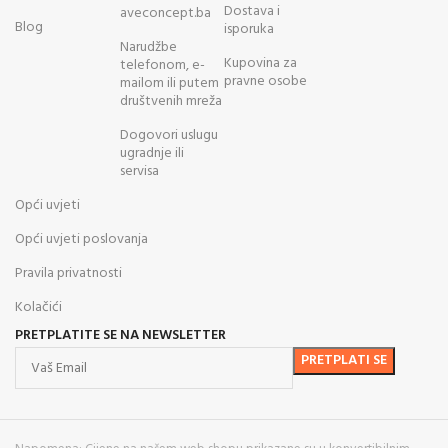
Dostava i
aveconcept.ba
Blog
isporuka
Narudžbe
Kupovina za
telefonom, e-
pravne osobe
mailom ili putem
društvenih mreža
Dogovori uslugu
ugradnje ili
servisa
Opći uvjeti
Opći uvjeti poslovanja
Pravila privatnosti
Kolačići
PRETPLATITE SE NA NEWSLETTER