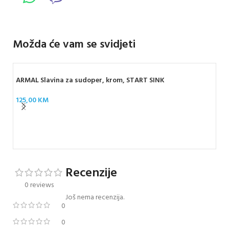
Možda će vam se svidjeti
ARMAL Slavina za sudoper, krom, START SINK
125,00
KM
ROC
tu
19
Recenzije
0 reviews
Još nema recenzija.
0
0