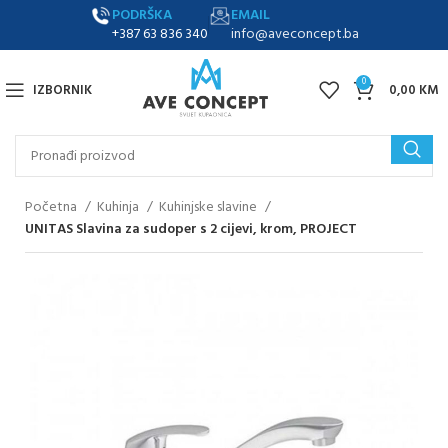
PODRŠKA
EMAIL
+387 63 836 340
info@aveconcept.ba
0
IZBORNIK
0,00
KM
Početna
Kuhinja
Kuhinjske slavine
UNITAS Slavina za sudoper s 2 cijevi, krom, PROJECT