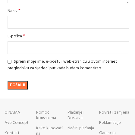
*
Naziv
*
E-pošta
Spremi moje ime, e-poštu i web-stranicu u ovom internet
pregledniku za sljedeći put kada budem komentirao.
O NAMA
Pomoć
Plaćanje i
Povrat i zamjena
korisnicima
Dostava
Ave Concept
Reklamacije
Kako kupovati
Načini plaćanja
Kontakt
Garancija
na