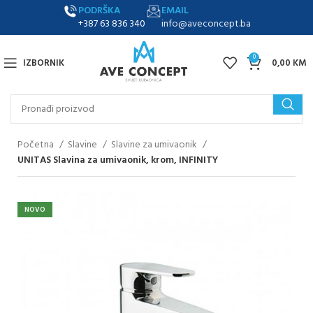
PODRŠKA
EMAIL
+387 63 836 340
info@aveconcept.ba
0
IZBORNIK
0,00
KM
Početna
Slavine
Slavine za umivaonik
UNITAS Slavina za umivaonik, krom, INFINITY
NOVO