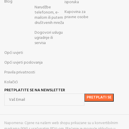
Blog
isporuka
Narudžbe
Kupovina za
telefonom, e-
pravne osobe
mailom ili putem
društvenih mreža
Dogovori uslugu
ugradnje ili
servisa
Opći uvjeti
Opći uvjeti poslovanja
Pravila privatnosti
Kolačići
PRETPLATITE SE NA NEWSLETTER
Napomena: Cijene na našem web shopu prikazane su u konvertibilnim
markama (KM) s uračunatim PDV-om. Plaćanje je moguće isključivo u