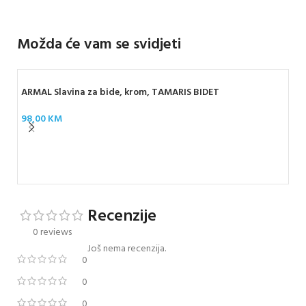
Možda će vam se svidjeti
ARMAL Slavina za bide, krom, TAMARIS BIDET
98,00
KM
D-W
br
16
Recenzije
0 reviews
Još nema recenzija.
0
0
0