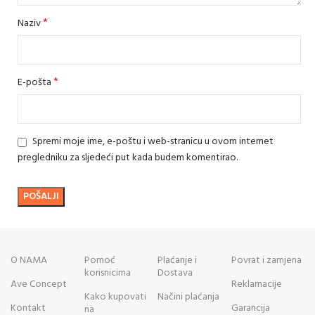
*
Naziv
*
E-pošta
Spremi moje ime, e-poštu i web-stranicu u ovom internet
pregledniku za sljedeći put kada budem komentirao.
O NAMA
Pomoć
Plaćanje i
Povrat i zamjena
korisnicima
Dostava
Ave Concept
Reklamacije
Kako kupovati
Načini plaćanja
Kontakt
Garancija
na