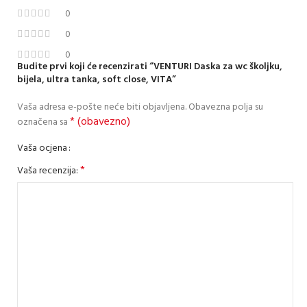
0
0
0
Budite prvi koji će recenzirati “VENTURI Daska za wc školjku,
bijela, ultra tanka, soft close, VITA”
Vaša adresa e-pošte neće biti objavljena.
Obavezna polja su
* (obavezno)
označena sa
Vaša ocjena
*
Vaša recenzija: