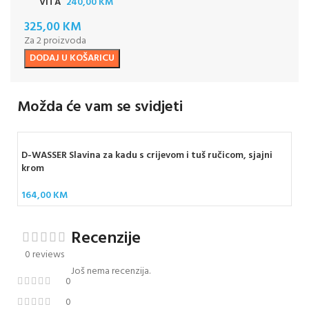
VITA
240,00
KM
325,00
KM
Za 2 proizvoda
DODAJ U KOŠARICU
Možda će vam se svidjeti
D-WASSER Slavina za kadu s crijevom i tuš ručicom, sjajni
krom
164,00
KM
Recenzije
0 reviews
Još nema recenzija.
0
0