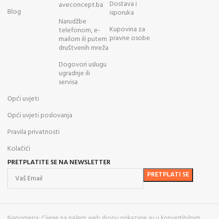
Dostava i
aveconcept.ba
Blog
isporuka
Narudžbe
Kupovina za
telefonom, e-
pravne osobe
mailom ili putem
društvenih mreža
Dogovori uslugu
ugradnje ili
servisa
Opći uvjeti
Opći uvjeti poslovanja
Pravila privatnosti
Kolačići
PRETPLATITE SE NA NEWSLETTER
Napomena: Cijene na našem web shopu prikazane su u konvertibilnim