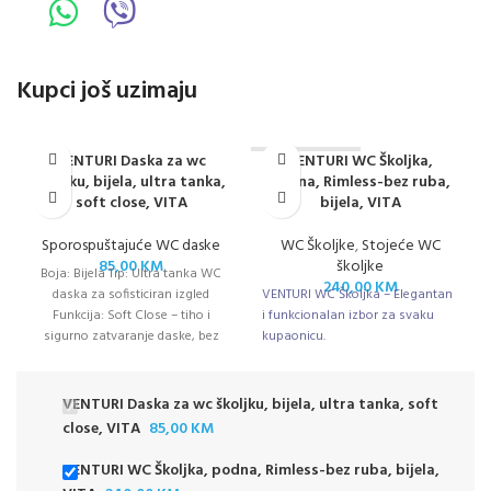
Kupci još uzimaju
VENTURI Daska za wc
VENTURI WC Školjka,
NEMA NA STANJ
U
školjku, bijela, ultra tanka,
podna, Rimless-bez ruba,
soft close, VITA
bijela, VITA
Sporospuštajuće WC daske
WC Školjke
,
Stojeće WC
85,00
KM
školjke
Boja: Bijela Tip: Ultra tanka WC
240,00
KM
daska za sofisticiran izgled
VENTURI WC Školjka – Elegantan
Funkcija: Soft Close – tiho i
i funkcionalan izbor za svaku
sigurno zatvaranje daske, bez
kupaonicu.
VENTURI Daska za wc školjku, bijela, ultra tanka, soft
close, VITA
85,00
KM
VENTURI WC Školjka, podna, Rimless-bez ruba, bijela,