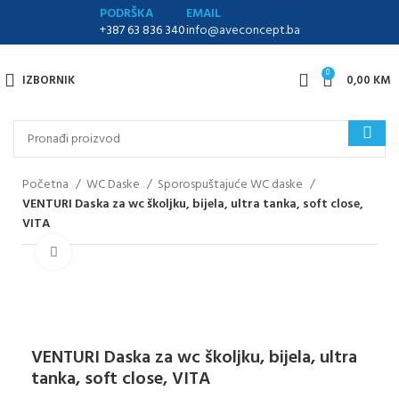
PODRŠKA
EMAIL
+387 63 836 340
info@aveconcept.ba
0
IZBORNIK
0,00
KM
Početna
WC Daske
Sporospuštajuće WC daske
VENTURI Daska za wc školjku, bijela, ultra tanka, soft close,
VITA
Klikni za uvećanje
VENTURI Daska za wc školjku, bijela, ultra
tanka, soft close, VITA