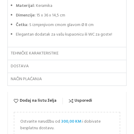
Materijal:
Keramika
Dimenzije:
15 x 36 x 14,5 cm
Četka:
S izmjenjivom crnom glavom Ø 8 cm
Elegantan dodatak za vašu kupaonicu ili WC za goste!
TEHNIČKE KARAKTERISTIKE
DOSTAVA
NAČIN PLAĆANJA
Dodaj na listu želja
Usporedi
Ostvarite narudžbu od
300,00
KM
i dobivate
besplatnu dostavu.