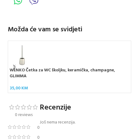
Možda će vam se svidjeti
WENKO Četka za WC školjku, keramička, champagne,
WEN
GLIMMA
Du
35,00
KM
22
Recenzije
0 reviews
Još nema recenzija.
0
0