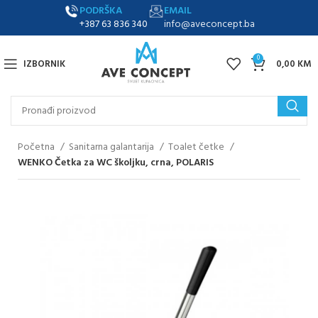
PODRŠKA
EMAIL
+387 63 836 340
info@aveconcept.ba
0
IZBORNIK
0,00
KM
Početna
Sanitarna galantarija
Toalet četke
WENKO Četka za WC školjku, crna, POLARIS