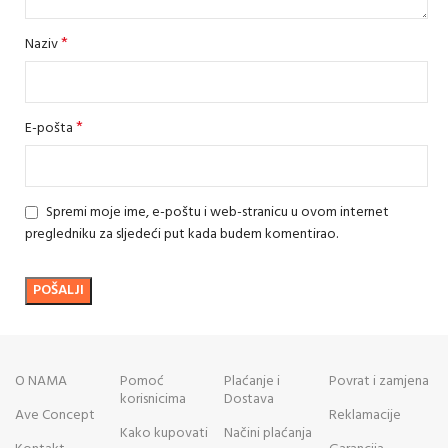
*
Naziv
*
E-pošta
Spremi moje ime, e-poštu i web-stranicu u ovom internet
pregledniku za sljedeći put kada budem komentirao.
O NAMA
Pomoć
Plaćanje i
Povrat i zamjena
korisnicima
Dostava
Ave Concept
Reklamacije
Kako kupovati
Načini plaćanja