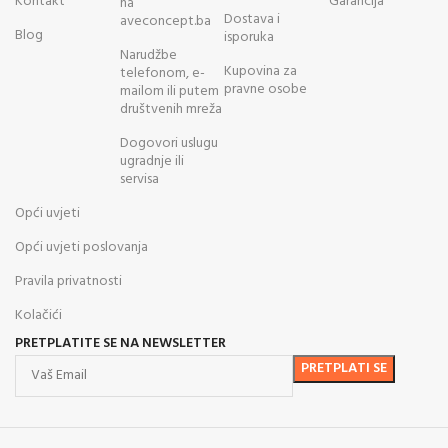
Kontakt
Garancija
na
Dostava i
aveconcept.ba
Blog
isporuka
Narudžbe
Kupovina za
telefonom, e-
pravne osobe
mailom ili putem
društvenih mreža
Dogovori uslugu
ugradnje ili
servisa
Opći uvjeti
Opći uvjeti poslovanja
Pravila privatnosti
Kolačići
PRETPLATITE SE NA NEWSLETTER