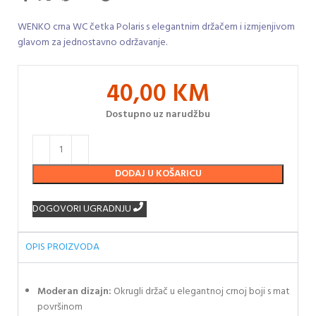
WENKO crna WC četka Polaris s elegantnim držačem i izmjenjivom
glavom za jednostavno održavanje.
40,00
KM
Dostupno uz narudžbu
DODAJ U KOŠARICU
DOGOVORI UGRADNJU
OPIS PROIZVODA
Moderan dizajn:
Okrugli držač u elegantnoj crnoj boji s mat
površinom