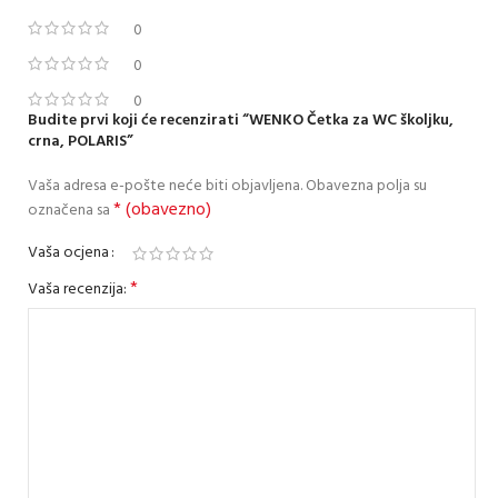
0
0
0
Budite prvi koji će recenzirati “WENKO Četka za WC školjku,
crna, POLARIS”
Vaša adresa e-pošte neće biti objavljena.
Obavezna polja su
* (obavezno)
označena sa
Vaša ocjena
*
Vaša recenzija: