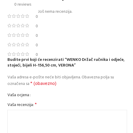
0 reviews
Još nema recenzija.
0
0
0
0
0
Budite prvi koji će recenzirati “WENKO Držač ručnika i odjeće,
stojeći, bijeli H-156,50 cm, VERONA”
Vaša adresa e-pošte neće biti objavljena.
Obavezna polja su
* (obavezno)
označena sa
Vaša ocjena
*
Vaša recenzija: