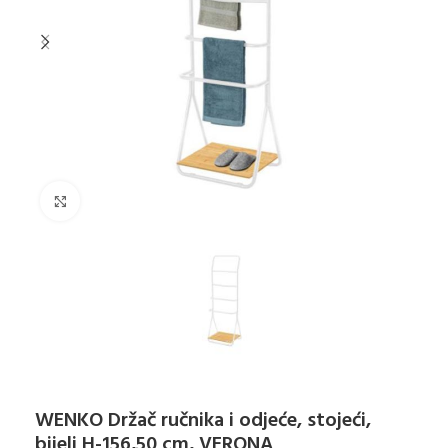
Klikni za uvećanje
WENKO Držač ručnika i odjeće, stojeći,
bijeli H-156,50 cm, VERONA