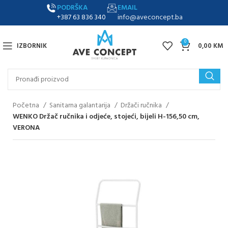
PODRŠKA
EMAIL
+387 63 836 340
info@aveconcept.ba
0
IZBORNIK
0,00
KM
Početna
Sanitarna galantarija
Držači ručnika
WENKO Držač ručnika i odjeće, stojeći, bijeli H-156,50 cm,
VERONA