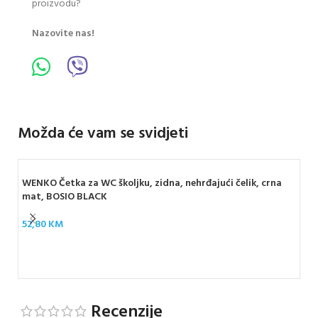
proizvodu?
Nazovite nas!
Možda će vam se svidjeti
WENKO Četka za WC školjku, zidna, nehrđajući čelik, crna
mat, BOSIO BLACK
52,80
KM
WEN
GL
19
Recenzije