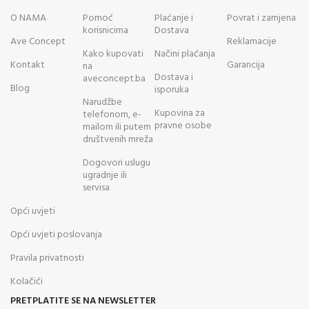
O NAMA
Pomoć
Plaćanje i
Povrat i zamjena
korisnicima
Dostava
Ave Concept
Reklamacije
Kako kupovati
Načini plaćanja
Kontakt
Garancija
na
Dostava i
aveconcept.ba
Blog
isporuka
Narudžbe
Kupovina za
telefonom, e-
pravne osobe
mailom ili putem
društvenih mreža
Dogovori uslugu
ugradnje ili
servisa
Opći uvjeti
Opći uvjeti poslovanja
Pravila privatnosti
Kolačići
PRETPLATITE SE NA NEWSLETTER