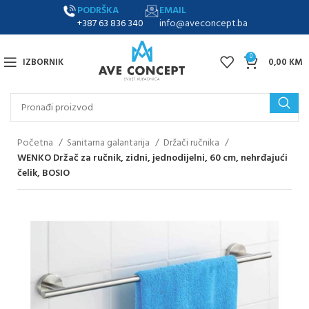
PODRŠKA
EMAIL
+387 63 836 340
info@aveconcept.ba
0
IZBORNIK
0,00
KM
Početna
Sanitarna galantarija
Držači ručnika
WENKO Držač za ručnik, zidni, jednodijelni, 60 cm, nehrđajući
čelik, BOSIO