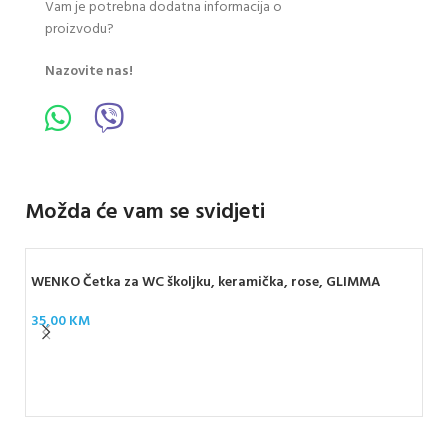
Vam je potrebna dodatna informacija o
proizvodu?
Nazovite nas!
Možda će vam se svidjeti
WENKO Četka za WC školjku, keramička, rose, GLIMMA
35,00
KM
WEN
cr
40