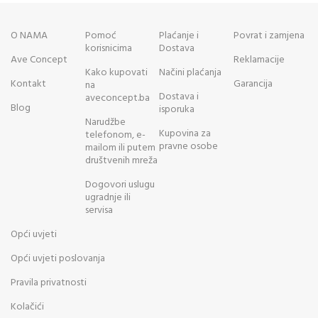
O NAMA
Pomoć
Plaćanje i
Povrat i zamjena
korisnicima
Dostava
Ave Concept
Reklamacije
Kako kupovati
Načini plaćanja
Kontakt
Garancija
na
Dostava i
aveconcept.ba
Blog
isporuka
Narudžbe
Kupovina za
telefonom, e-
pravne osobe
mailom ili putem
društvenih mreža
Dogovori uslugu
ugradnje ili
servisa
Opći uvjeti
Opći uvjeti poslovanja
Pravila privatnosti
Kolačići