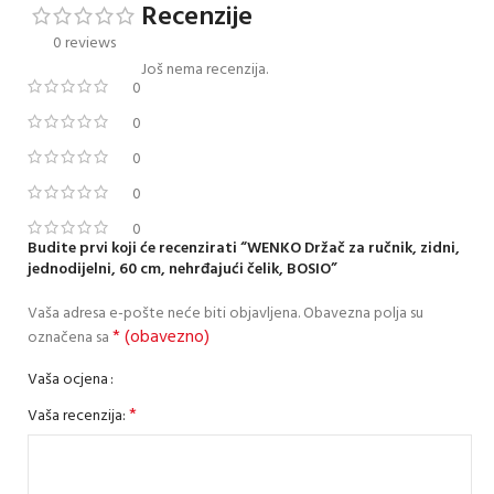
Recenzije
0 reviews
Još nema recenzija.
0
0
0
0
0
Budite prvi koji će recenzirati “WENKO Držač za ručnik, zidni,
jednodijelni, 60 cm, nehrđajući čelik, BOSIO”
Vaša adresa e-pošte neće biti objavljena.
Obavezna polja su
* (obavezno)
označena sa
Vaša ocjena
*
Vaša recenzija: