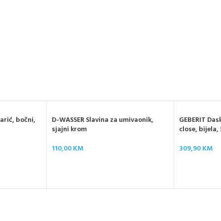
rić, bočni,
D-WASSER Slavina za umivaonik,
GEBERIT Dask
sjajni krom
close, bijela
110,00
KM
309,90
KM