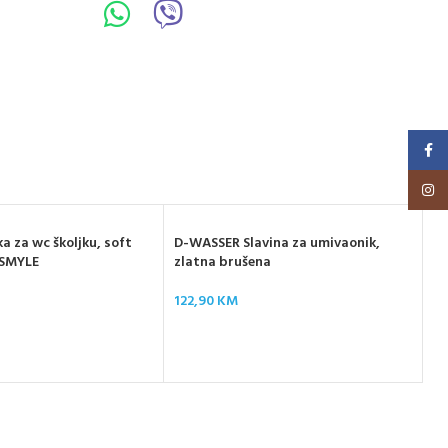
Faceb
Insta
a za wc školjku, soft
D-WASSER Slavina za umivaonik,
, SMYLE
zlatna brušena
122,90
KM
D-
i 
22