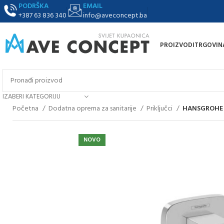
PODRŠKA
EMAIL
+387 63 836 340
info@aveconcept.ba
PROIZVODI
TRGOVIN
IZABERI KATEGORIJU
Početna
Dodatna oprema za sanitarije
Priključci
HANSGROHE Zi
NOVO