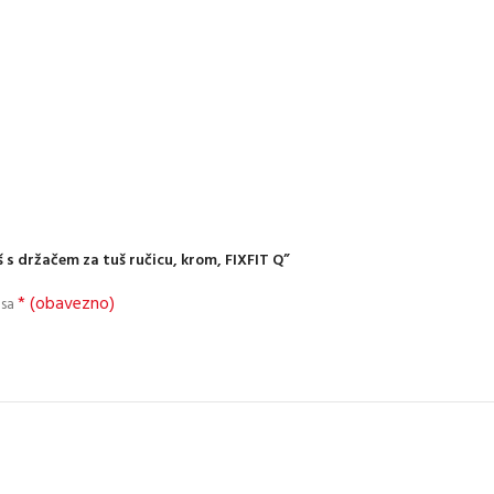
š s držačem za tuš ručicu, krom, FIXFIT Q”
* (obavezno)
 sa