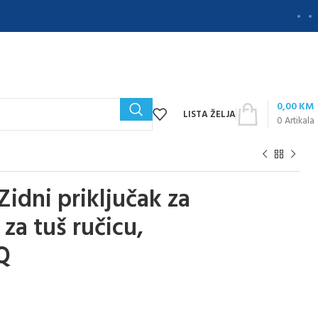
0,00
KM
LISTA ŽELJA
0
Artikala
dni priključak za
za tuš ručicu,
Q