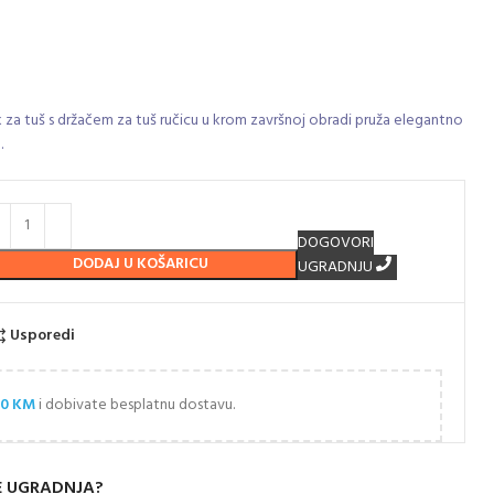
 za tuš s držačem za tuš ručicu u krom završnoj obradi pruža elegantno
.
DOGOVORI
DODAJ U KOŠARICU
UGRADNJU
Usporedi
00
KM
i dobivate besplatnu dostavu.
E UGRADNJA?