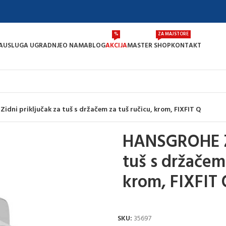
%
ZA MAJSTORE
A
USLUGA UGRADNJE
O NAMA
BLOG
AKCIJA
MASTER SHOP
KONTAKT
dni priključak za tuš s držačem za tuš ručicu, krom, FIXFIT Q
HANSGROHE Zi
tuš s držačem 
krom, FIXFIT 
SKU:
35697