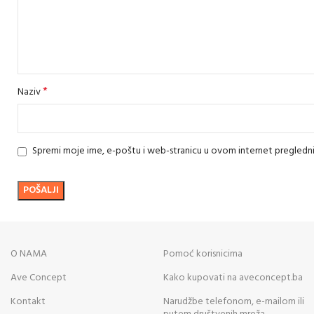
*
Naziv
Spremi moje ime, e-poštu i web-stranicu u ovom internet pregledn
O NAMA
Pomoć korisnicima
Ave Concept
Kako kupovati na aveconcept.ba
Kontakt
Narudžbe telefonom, e-mailom ili