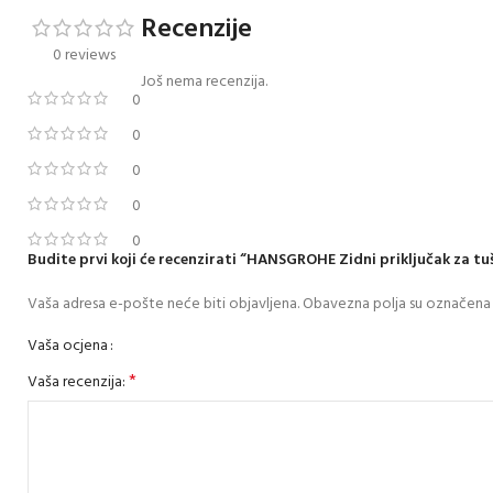
Recenzije
0 reviews
Još nema recenzija.
0
0
0
0
0
Budite prvi koji će recenzirati “HANSGROHE Zidni priključak za tu
Vaša adresa e-pošte neće biti objavljena.
Obavezna polja su označena
Vaša ocjena
*
Vaša recenzija: