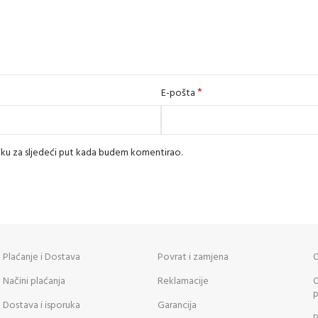
*
E-pošta
iku za sljedeći put kada budem komentirao.
Plaćanje i Dostava
Povrat i zamjena
O
Načini plaćanja
Reklamacije
O
p
Dostava i isporuka
Garancija