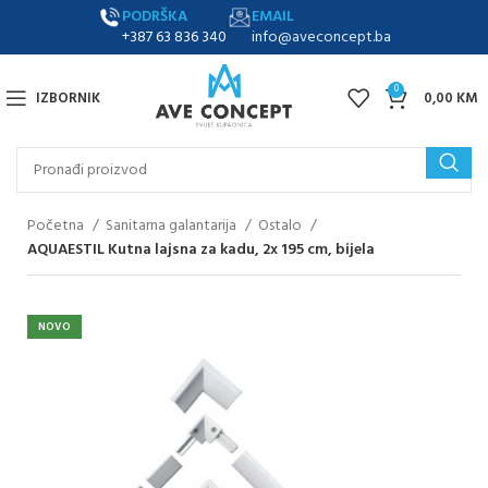
PODRŠKA
EMAIL
+387 63 836 340
info@aveconcept.ba
0
IZBORNIK
0,00
KM
Početna
Sanitarna galantarija
Ostalo
AQUAESTIL Kutna lajsna za kadu, 2x 195 cm, bijela
NOVO