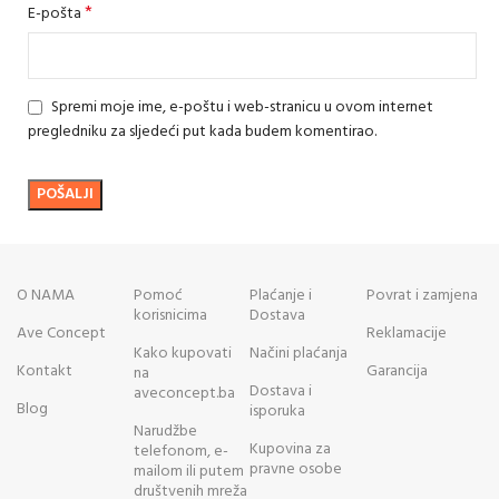
*
E-pošta
Spremi moje ime, e-poštu i web-stranicu u ovom internet
pregledniku za sljedeći put kada budem komentirao.
O NAMA
Pomoć
Plaćanje i
Povrat i zamjena
korisnicima
Dostava
Ave Concept
Reklamacije
Kako kupovati
Načini plaćanja
Kontakt
Garancija
na
Dostava i
aveconcept.ba
Blog
isporuka
Narudžbe
Kupovina za
telefonom, e-
pravne osobe
mailom ili putem
društvenih mreža