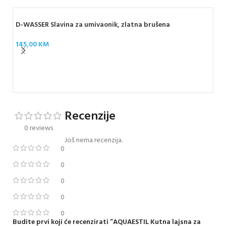
D-WASSER Slavina za umivaonik, zlatna brušena
145,00
KM
D-W
91
Recenzije
0 reviews
Još nema recenzija.
0
0
0
0
0
Budite prvi koji će recenzirati “AQUAESTIL Kutna lajsna za