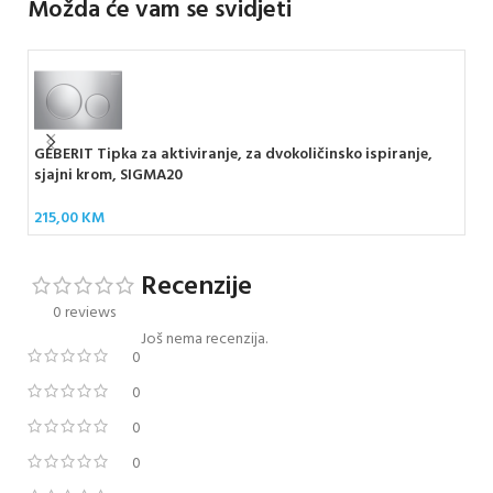
Možda će vam se svidjeti
GEBERIT Tipka za aktiviranje, za dvokoličinsko ispiranje,
GEB
sjajni krom, SIGMA20
kr
215,00
KM
115
Recenzije
0 reviews
Još nema recenzija.
0
0
0
0