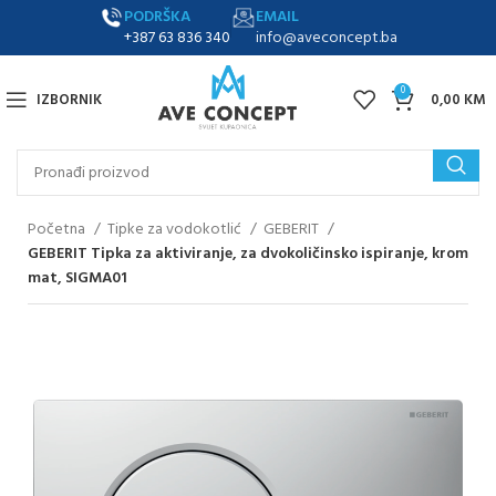
PODRŠKA
EMAIL
+387 63 836 340
info@aveconcept.ba
0
IZBORNIK
0,00
KM
Početna
Tipke za vodokotlić
GEBERIT
GEBERIT Tipka za aktiviranje, za dvokoličinsko ispiranje, krom
mat, SIGMA01