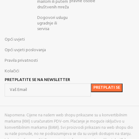
pravne osobe
mailom ili putem
društvenih mreža
Dogovori uslugu
ugradnje ili
servisa
Opći uvjeti
Opći uvjeti poslovanja
Pravila privatnosti
Kolačići
PRETPLATITE SE NA NEWSLETTER
Napomena: Cijene na našem web shopu prikazane su u konvertibilnim
markama (KM) s uračunatim PDV-om. Plaćanje je moguće isključivo u
konvertibilnim markama (BAM). Svi proizvodi prikazani na web shopu dio
su naše ponude, no ne podrazumijeva se da su uvijek dostupni na stanju.