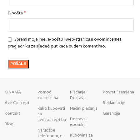
*
E-pošta
Spremi moje ime, e-poštu i web-stranicu u ovom internet
pregledniku za sljedeći put kada budem komentirao.
O NAMA
Pomoć
Plaćanje i
Povrat i zamjena
korisnicima
Dostava
Ave Concept
Reklamacije
Kako kupovati
Načini plaćanja
Kontakt
Garancija
na
Dostava i
aveconcept.ba
Blog
isporuka
Narudžbe
Kupovina za
telefonom, e-