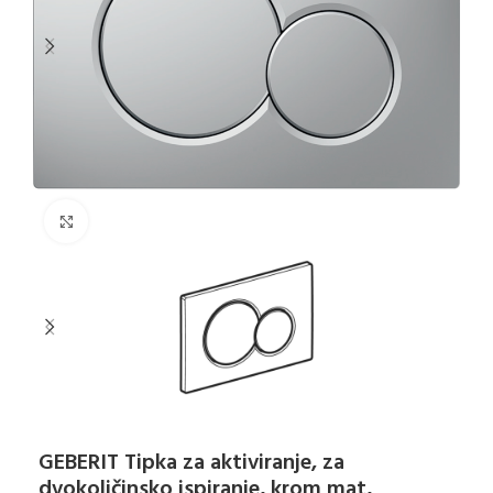
Klikni za uvećanje
GEBERIT Tipka za aktiviranje, za
dvokoličinsko ispiranje, krom mat,