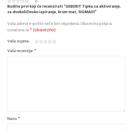
0
Budite prvi koji će recenzirati “GEBERIT Tipka za aktiviranje,
za dvokoličinsko ispiranje, krom mat, SIGMA01”
Vaša adresa e-pošte neće biti objavljena.
Obavezna polja su
* (obavezno)
označena sa
Vaša ocjena
*
Vaša recenzija:
*
Naziv