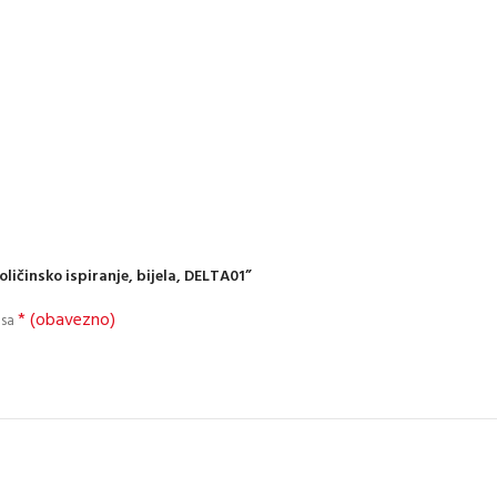
oličinsko ispiranje, bijela, DELTA01”
* (obavezno)
 sa