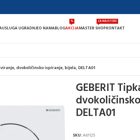
%
ZA MAJSTORE
A
USLUGA UGRADNJE
O NAMA
BLOG
AKCIJA
MASTER SHOP
KONTAKT
iranje, dvokoličinsko ispiranje, bijela, DELTA01
GEBERIT Tipka
dvokoličinsko 
DELTA01
SKU:
A61125