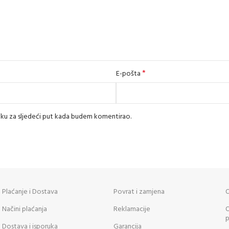
*
E-pošta
iku za sljedeći put kada budem komentirao.
Plaćanje i Dostava
Povrat i zamjena
O
Načini plaćanja
Reklamacije
O
p
Dostava i isporuka
Garancija