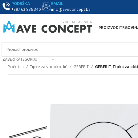
PODRŠKA
EMAIL
+387 63 836 340
info@aveconcept.ba
PROIZVODI
TRGOVIN
IZABERI KATEGORIJU
Početna
Tipke za vodokotlić
GEBERIT
GEBERIT Tipka za aktiv