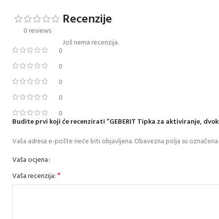
Recenzije
0 reviews
Još nema recenzija.
0
0
0
0
0
Budite prvi koji će recenzirati “GEBERIT Tipka za aktiviranje, dvok
Vaša adresa e-pošte neće biti objavljena.
Obavezna polja su označena
Vaša ocjena
*
Vaša recenzija: