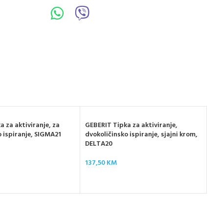
 za aktiviranje, za
GEBERIT Tipka za aktiviranje,
o ispiranje, SIGMA21
dvokoličinsko ispiranje, sjajni krom,
DELTA20
GE
137,50
KM
dv
67