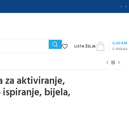
0,00
KM
LISTA ŽELJA
0
Artikala
 za aktiviranje,
ispiranje, bijela,