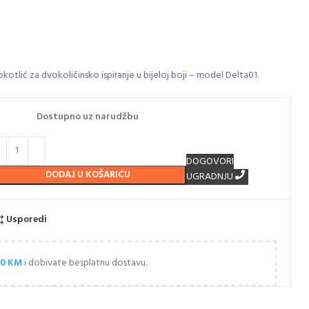
tlić za dvokoličinsko ispiranje u bijeloj boji – model Delta01.
Dostupno uz narudžbu
DOGOVORI
DODAJ U KOŠARICU
UGRADNJU
Usporedi
00
KM
i dobivate besplatnu dostavu.