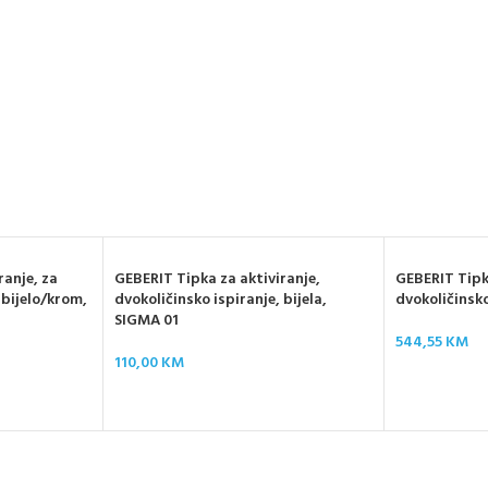
ranje, za
GEBERIT Tipka za aktiviranje,
GEBERIT Tipka
 bijelo/krom,
dvokoličinsko ispiranje, bijela,
dvokoličinsk
SIGMA 01
544,55
KM
110,00
KM