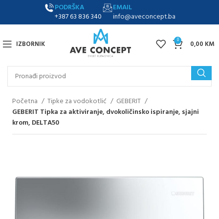
PODRŠKA
EMAIL
+387 63 836 340
info@aveconcept.ba
0
IZBORNIK
0,00
KM
Početna
Tipke za vodokotlić
GEBERIT
GEBERIT Tipka za aktiviranje, dvokoličinsko ispiranje, sjajni
krom, DELTA50