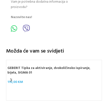
Vam je potrebna dodatna informacija o
proizvodu?
Nazovite nas!
Možda će vam se svidjeti
GEBERIT Tipka za aktiviranje, dvokoličinsko ispiranje,
bijela, SIGMA 01
110,00
KM
GEB
cr
25