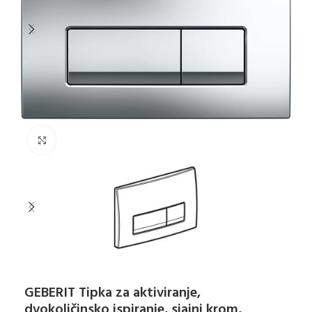
Klikni za uvećanje
GEBERIT Tipka za aktiviranje,
dvokoličinsko ispiranje, sjajni krom,