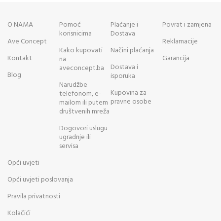
O NAMA
Pomoć
Plaćanje i
Povrat i zamjena
korisnicima
Dostava
Ave Concept
Reklamacije
Kako kupovati
Načini plaćanja
Kontakt
Garancija
na
Dostava i
aveconcept.ba
Blog
isporuka
Narudžbe
Kupovina za
telefonom, e-
pravne osobe
mailom ili putem
društvenih mreža
Dogovori uslugu
ugradnje ili
servisa
Opći uvjeti
Opći uvjeti poslovanja
Pravila privatnosti
Kolačići