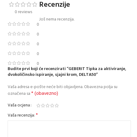
Recenzije
0 reviews
Još nema recenzija.
0
0
0
0
0
Budite prvi koji će recenzirati “GEBERIT Tipka za aktiviranje,
dvokoličinsko ispiranje, sjajni krom, DELTA50”
Vaša adresa e-pošte neće biti objavljena.
Obavezna polja su
* (obavezno)
označena sa
Vaša ocjena
*
Vaša recenzija: