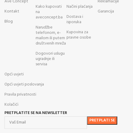
Ave Concept
Reklamacije
Kako kupovati
Načini plaćanja
Kontakt
Garancija
na
Dostava i
aveconcept.ba
Blog
isporuka
Narudžbe
Kupovina za
telefonom, e-
pravne osobe
mailom ili putem
društvenih mreža
Dogovori uslugu
ugradnje ili
servisa
Opći uvjeti
Opći uvjeti poslovanja
Pravila privatnosti
Kolačići
PRETPLATITE SE NA NEWSLETTER