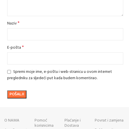
*
Naziv
*
E-pošta
Spremi moje ime, e-poštu i web-stranicu u ovom internet
pregledniku za sljedeći put kada budem komentirao.
O NAMA
Pomoć
Plaćanje i
Povrat i zamjena
korisnicima
Dostava