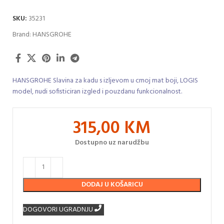
SKU:
35231
Brand:
HANSGROHE
HANSGROHE Slavina za kadu s izljevom u crnoj mat boji, LOGIS
model, nudi sofisticiran izgled i pouzdanu funkcionalnost.
315,00
KM
Dostupno uz narudžbu
DODAJ U KOŠARICU
DOGOVORI UGRADNJU