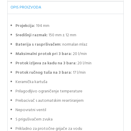
OPIS PROIZVODA
Projekcija:
194 mm
Središnji razmak:
150 mm ± 12 mm
Baterija s raspršivačem:
normalan mlaz
Maksimalni protok pri 3 bara:
20 l/min
Protok izljeva za kadu na 3 bara:
20 l/min
Protok ručnog tuša na 3 bara:
17 l/min
Keramička kartuša
Prilagodljivo ograničenje temperature
Prebacivač s automatskim resetiranjem
Nepovratni ventil
S prigušivačem zvuka
Prikladno za protočne grijače za vodu