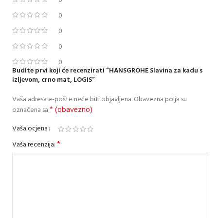
0
0
0
0
0
Budite prvi koji će recenzirati “HANSGROHE Slavina za kadu s
izljevom, crno mat, LOGIS”
Vaša adresa e-pošte neće biti objavljena.
Obavezna polja su
* (obavezno)
označena sa
Vaša ocjena
*
Vaša recenzija: