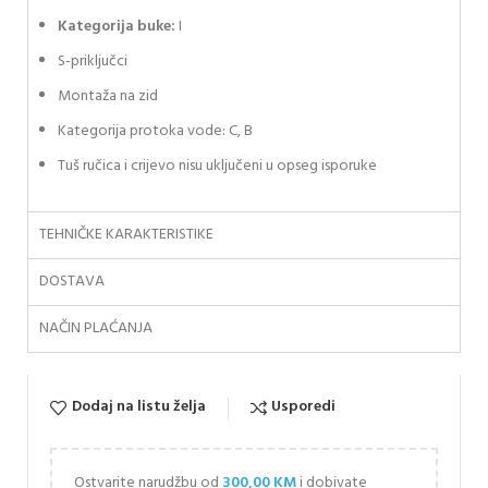
Kategorija buke:
I
S-priključci
Montaža na zid
Kategorija protoka vode: C, B
Tuš ručica i crijevo nisu uključeni u opseg isporuke
TEHNIČKE KARAKTERISTIKE
DOSTAVA
NAČIN PLAĆANJA
Dodaj na listu želja
Usporedi
Ostvarite narudžbu od
300,00
KM
i dobivate