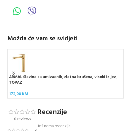
Možda će vam se svidjeti
ARMAL Slavina za umivaonik, zlatna brušena, visoki izljev,
ROC
TOPAZ
88
172,00
KM
Recenzije
0 reviews
Još nema recenzija.