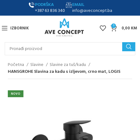
PODRŠKA
EMAIL
+387 63 836 340
info@aveconcept.ba
0
IZBORNIK
0,00
KM
Početna
Slavine
Slavine za tuš/kadu
HANSGROHE Slavina za kadu s izljevom, crno mat, LOGIS
NOVO