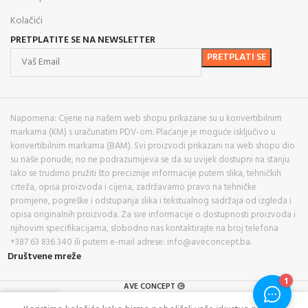
Kolačići
PRETPLATITE SE NA NEWSLETTER
Napomena: Cijene na našem web shopu prikazane su u konvertibilnim
markama (KM) s uračunatim PDV-om. Plaćanje je moguće isključivo u
konvertibilnim markama (BAM). Svi proizvodi prikazani na web shopu dio
su naše ponude, no ne podrazumijeva se da su uvijek dostupni na stanju.
Iako se trudimo pružiti što preciznije informacije putem slika, tehničkih
crteža, opisa proizvoda i cijena, zadržavamo pravo na tehničke
promjene, pogreške i odstupanja slika i tekstualnog sadržaja od izgleda i
opisa originalnih proizvoda. Za sve informacije o dostupnosti proizvoda i
njihovim specifikacijama, slobodno nas kontaktirajte na broj telefona
+387 63 836 340 ili putem e-mail adrese: info@aveconcept.ba.
Društvene mreže
AVE CONCEPT
0