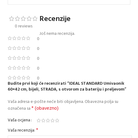
Recenzije
0 reviews
Još nema recenzija.
0
0
0
0
0
Budite prvi koji će recenzirati “IDEAL STANDARD Umivaonik
60×42 cm, bijeli, STRADA, s otvorom za bateriju i preljevom”
Vaša adresa e-pošte neće biti objavljena.
Obavezna polja su
* (obavezno)
označena sa
Vaša ocjena
*
Vaša recenzija: