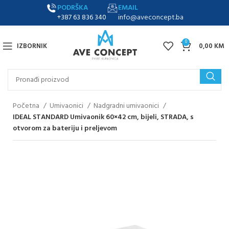
PODRŠKA
EMAIL
+387 63 836 340
info@aveconcept.ba
0
IZBORNIK
0,00
KM
Početna
Umivaonici
Nadgradni umivaonici
IDEAL STANDARD Umivaonik 60×42 cm, bijeli, STRADA, s
otvorom za bateriju i preljevom