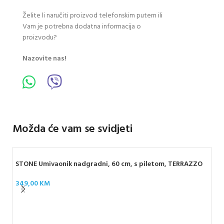
Želite li naručiti proizvod telefonskim putem ili
Vam je potrebna dodatna informacija o
proizvodu?
Nazovite nas!
Možda će vam se svidjeti
STONE Umivaonik nadgradni, 60 cm, s piletom, TERRAZZO
349,00
KM
ZEN
pi
43