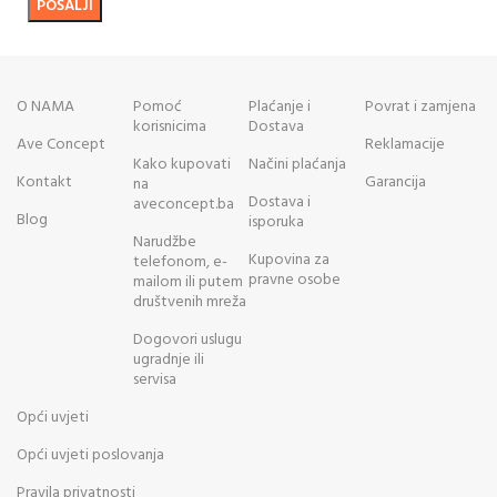
O NAMA
Pomoć
Plaćanje i
Povrat i zamjena
korisnicima
Dostava
Ave Concept
Reklamacije
Kako kupovati
Načini plaćanja
Kontakt
Garancija
na
Dostava i
aveconcept.ba
Blog
isporuka
Narudžbe
Kupovina za
telefonom, e-
pravne osobe
mailom ili putem
društvenih mreža
Dogovori uslugu
ugradnje ili
servisa
Opći uvjeti
Opći uvjeti poslovanja
Pravila privatnosti