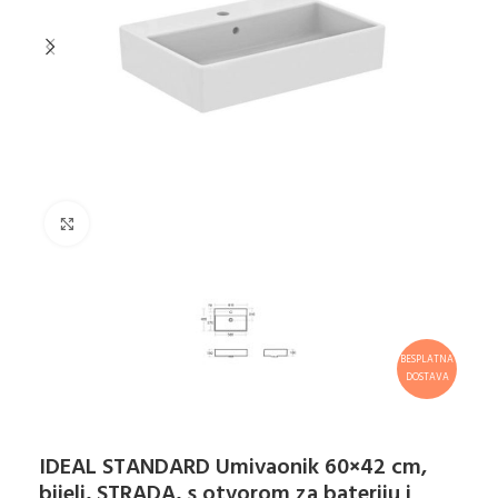
Klikni za uvećanje
BESPLATNA
DOSTAVA
IDEAL STANDARD Umivaonik 60×42 cm,
bijeli, STRADA, s otvorom za bateriju i