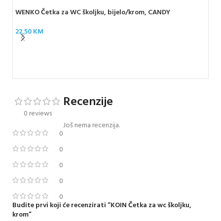
WENKO Četka za WC školjku, bijelo/krom, CANDY
22,50
KM
WEN
28
Recenzije
0 reviews
Još nema recenzija.
0
0
0
0
0
Budite prvi koji će recenzirati “KOIN Četka za wc školjku,
krom”