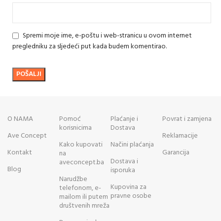
Spremi moje ime, e-poštu i web-stranicu u ovom internet
pregledniku za sljedeći put kada budem komentirao.
O NAMA
Pomoć
Plaćanje i
Povrat i zamjena
korisnicima
Dostava
Ave Concept
Reklamacije
Kako kupovati
Načini plaćanja
Kontakt
Garancija
na
Dostava i
aveconcept.ba
Blog
isporuka
Narudžbe
Kupovina za
telefonom, e-
pravne osobe
mailom ili putem
društvenih mreža