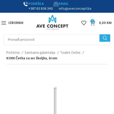
PODRŠKA
EMAIL
+387 63 836 340
info@aveconcept.ba
0
IZBORNIK
0,00
KM
Početna
Sanitarna galantarija
Toalet četke
KOIN Četka za wc školjku, krom