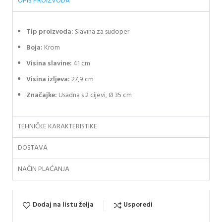
OPIS PROIZVODA
Tip proizvoda:
Slavina za sudoper
Boja:
Krom
Visina slavine:
41 cm
Visina izljeva:
27,9 cm
Značajke:
Usadna s 2 cijevi, Ø 35 cm
TEHNIČKE KARAKTERISTIKE
DOSTAVA
NAČIN PLAĆANJA
Dodaj na listu želja
Usporedi