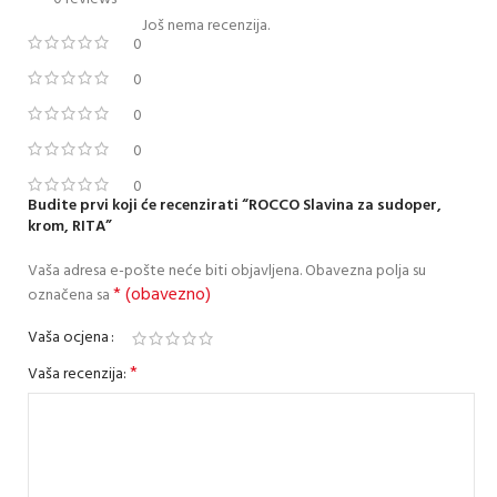
Još nema recenzija.
0
0
0
0
0
Budite prvi koji će recenzirati “ROCCO Slavina za sudoper,
krom, RITA”
Vaša adresa e-pošte neće biti objavljena.
Obavezna polja su
* (obavezno)
označena sa
Vaša ocjena
*
Vaša recenzija: