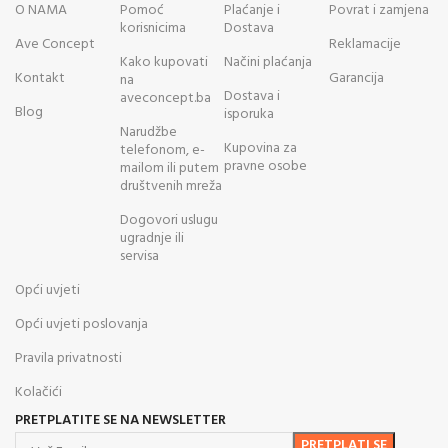
O NAMA
Pomoć
Plaćanje i
Povrat i zamjena
korisnicima
Dostava
Ave Concept
Reklamacije
Kako kupovati
Načini plaćanja
Kontakt
Garancija
na
Dostava i
aveconcept.ba
Blog
isporuka
Narudžbe
Kupovina za
telefonom, e-
pravne osobe
mailom ili putem
društvenih mreža
Dogovori uslugu
ugradnje ili
servisa
Opći uvjeti
Opći uvjeti poslovanja
Pravila privatnosti
Kolačići
PRETPLATITE SE NA NEWSLETTER