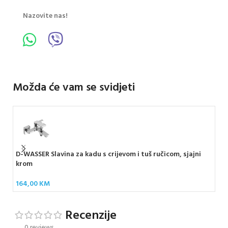
Nazovite nas!
Možda će vam se svidjeti
D-WASSER Slavina za kadu s crijevom i tuš ručicom, sjajni
D-W
krom
br
164,00
KM
24
Recenzije
0 reviews