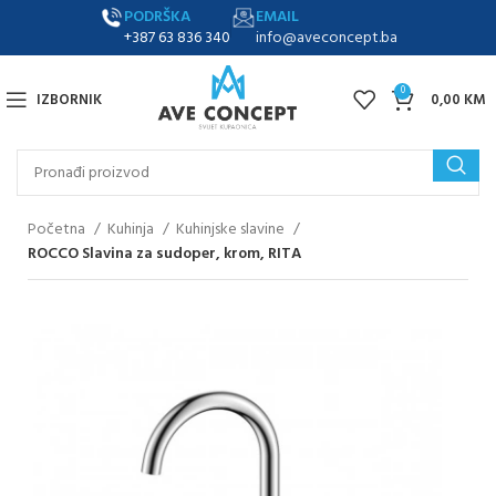
PODRŠKA
EMAIL
+387 63 836 340
info@aveconcept.ba
0
IZBORNIK
0,00
KM
Početna
Kuhinja
Kuhinjske slavine
ROCCO Slavina za sudoper, krom, RITA