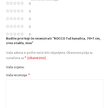
0
0
0
0
0
Budite prvi koji će recenzirati “ROCCO Tuš kanalica, 70×7 cm,
crno staklo, inox”
Vaša adresa e-pošte neće biti objavljena.
Obavezna polja su
* (obavezno)
označena sa
Vaša ocjena
*
Vaša recenzija: