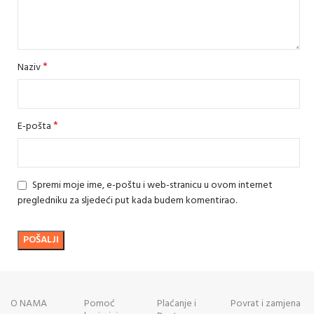
*
Naziv
*
E-pošta
Spremi moje ime, e-poštu i web-stranicu u ovom internet
pregledniku za sljedeći put kada budem komentirao.
O NAMA
Pomoć
Plaćanje i
Povrat i zamjena