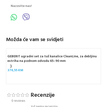
Nazovite nas!
Možda će vam se svidjeti
GEBERIT ugradni set za tuš kanalice CleanLine, za debljinu
estriha na podnom odvodu 65–90 mm
376,55
KM
ARM
14
Recenzije
0 reviews
Još nema recenzija.