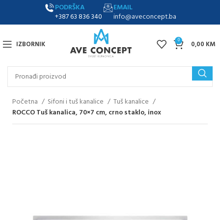
PODRŠKA
EMAIL
+387 63 836 340
info@aveconcept.ba
0
IZBORNIK
0,00
KM
Početna
Sifoni i tuš kanalice
Tuš kanalice
ROCCO Tuš kanalica, 70×7 cm, crno staklo, inox