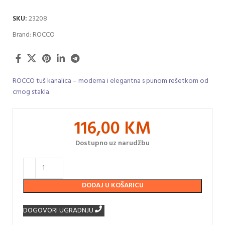
SKU:
23208
Brand:
ROCCO
ROCCO tuš kanalica – moderna i elegantna s punom rešetkom od
crnog stakla.
116,00
KM
Dostupno uz narudžbu
DODAJ U KOŠARICU
DOGOVORI UGRADNJU