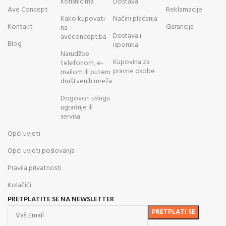
korisnicima
Dostava
Ave Concept
Reklamacije
Kako kupovati
Načini plaćanja
Kontakt
Garancija
na
Dostava i
aveconcept.ba
Blog
isporuka
Narudžbe
Kupovina za
telefonom, e-
pravne osobe
mailom ili putem
društvenih mreža
Dogovori uslugu
ugradnje ili
servisa
Opći uvjeti
Opći uvjeti poslovanja
Pravila privatnosti
Kolačići
PRETPLATITE SE NA NEWSLETTER