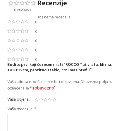
Recenzije
0 reviews
Još nema recenzija.
0
0
0
0
0
Budite prvi koji će recenzirati “ROCCO Tuš vrata, klizna,
120×195 cm, prozirno staklo, crni mat profili”
Vaša adresa e-pošte neće biti objavljena.
Obavezna polja su
* (obavezno)
označena sa
Vaša ocjena
*
Vaša recenzija: