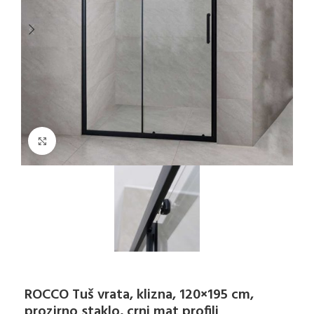
Klikni za uvećanje
ROCCO Tuš vrata, klizna, 120×195 cm,
prozirno staklo, crni mat profili