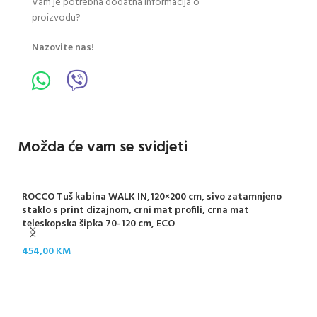
Vam je potrebna dodatna informacija o
proizvodu?
Nazovite nas!
Možda će vam se svidjeti
ROCCO Tuš kabina WALK IN,120×200 cm, sivo zatamnjeno
RO
staklo s print dizajnom, crni mat profili, crna mat
sta
teleskopska šipka 70-120 cm, ECO
tel
454,00
KM
32