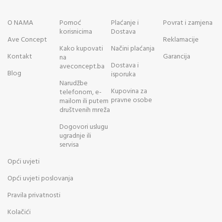
O NAMA
Pomoć
Plaćanje i
Povrat i zamjena
korisnicima
Dostava
Ave Concept
Reklamacije
Kako kupovati
Načini plaćanja
Kontakt
Garancija
na
Dostava i
aveconcept.ba
Blog
isporuka
Narudžbe
Kupovina za
telefonom, e-
pravne osobe
mailom ili putem
društvenih mreža
Dogovori uslugu
ugradnje ili
servisa
Opći uvjeti
Opći uvjeti poslovanja
Pravila privatnosti
Kolačići