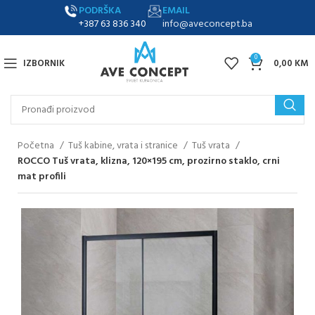
PODRŠKA
EMAIL
+387 63 836 340
info@aveconcept.ba
0
IZBORNIK
0,00
KM
Početna
Tuš kabine, vrata i stranice
Tuš vrata
ROCCO Tuš vrata, klizna, 120×195 cm, prozirno staklo, crni
mat profili