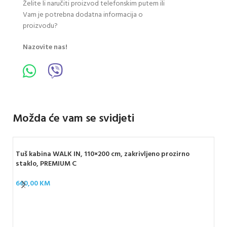
Želite li naručiti proizvod telefonskim putem ili
Vam je potrebna dodatna informacija o
proizvodu?
Nazovite nas!
Možda će vam se svidjeti
Tuš kabina WALK IN, 110×200 cm, zakrivljeno prozirno
staklo, PREMIUM C
660,00
KM
ROC
crn
40