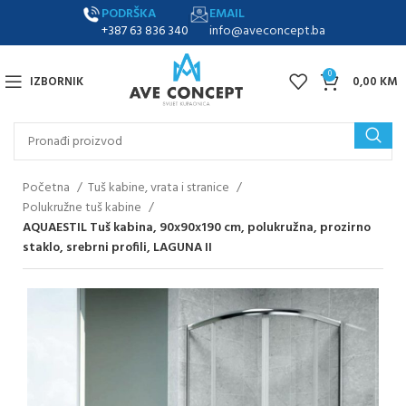
PODRŠKA
EMAIL
+387 63 836 340
info@aveconcept.ba
0
IZBORNIK
0,00
KM
Početna
Tuš kabine, vrata i stranice
Polukružne tuš kabine
AQUAESTIL Tuš kabina, 90x90x190 cm, polukružna, prozirno
staklo, srebrni profili, LAGUNA II