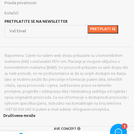
Pravila privatnosti
Kolačići
PRETPLATITE SE NA NEWSLETTER
Napomena: Cijene na našem web shopu prikazane su u konvertibilnim
markama (KM) s uračunatim PDV-om. Plaćanje je moguće isključivo u
konvertibilnim markama (BAM). Svi proizvodi prikazani na web shopu dio
su naše ponude, no ne podrazumijeva se da su uvijek dostupni na stanju.
Iako se trudimo pružiti što preciznije informacije putem slika, tehničkih
crteža, opisa proizvoda i cijena, zadržavamo pravo na tehničke
promjene, pogreške i odstupanja slika i tekstualnog sadržaja od izgleda i
opisa originalnih proizvoda. Za sve informacije o dostupnosti proizvoda i
njihovim specifikacijama, slobodno nas kontaktirajte na broj telefona
+387 63 836 340 ili putem e-mail adrese: info@aveconcept.ba.
Društvene mreže
AVE CONCEPT