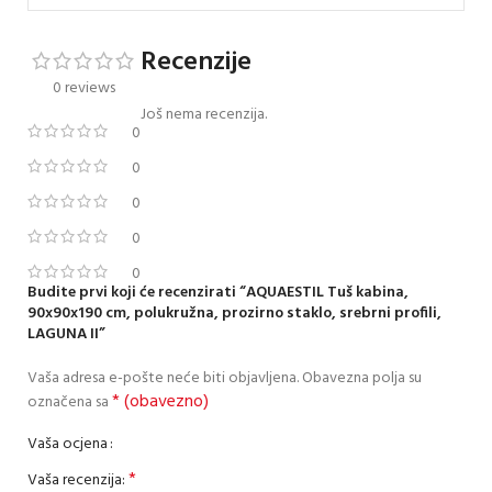
Recenzije
0 reviews
Još nema recenzija.
0
0
0
0
0
Budite prvi koji će recenzirati “AQUAESTIL Tuš kabina,
90x90x190 cm, polukružna, prozirno staklo, srebrni profili,
LAGUNA II”
Vaša adresa e-pošte neće biti objavljena.
Obavezna polja su
* (obavezno)
označena sa
Vaša ocjena
*
Vaša recenzija: