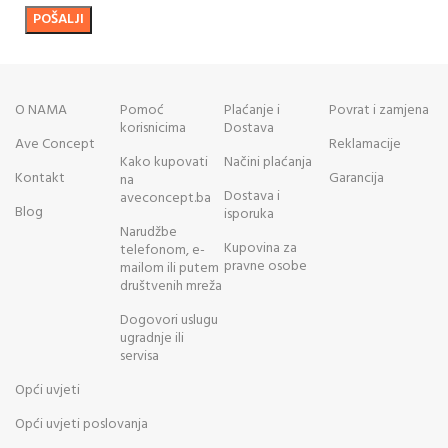
O NAMA
Pomoć
Plaćanje i
Povrat i zamjena
korisnicima
Dostava
Ave Concept
Reklamacije
Kako kupovati
Načini plaćanja
Kontakt
Garancija
na
Dostava i
aveconcept.ba
Blog
isporuka
Narudžbe
Kupovina za
telefonom, e-
pravne osobe
mailom ili putem
društvenih mreža
Dogovori uslugu
ugradnje ili
servisa
Opći uvjeti
Opći uvjeti poslovanja