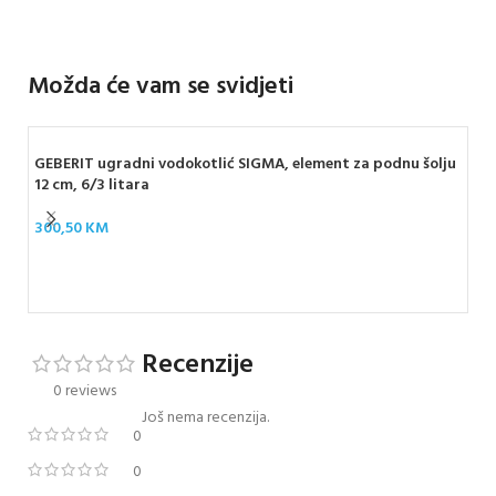
Možda će vam se svidjeti
GEBERIT ugradni vodokotlić SIGMA, element za podnu šolju
12 cm, 6/3 litara
300,50
KM
GEB
Si
62
Recenzije
0 reviews
Još nema recenzija.
0
0