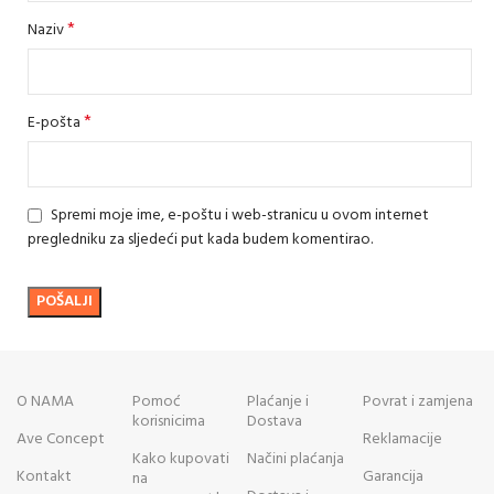
*
Naziv
*
E-pošta
Spremi moje ime, e-poštu i web-stranicu u ovom internet
pregledniku za sljedeći put kada budem komentirao.
O NAMA
Pomoć
Plaćanje i
Povrat i zamjena
korisnicima
Dostava
Ave Concept
Reklamacije
Kako kupovati
Načini plaćanja
Kontakt
Garancija
na