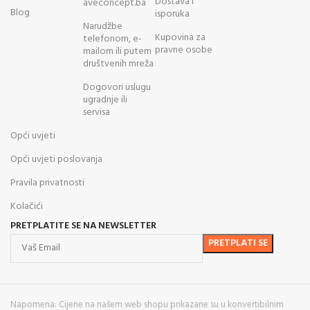
Dostava i
aveconcept.ba
Blog
isporuka
Narudžbe
Kupovina za
telefonom, e-
pravne osobe
mailom ili putem
društvenih mreža
Dogovori uslugu
ugradnje ili
servisa
Opći uvjeti
Opći uvjeti poslovanja
Pravila privatnosti
Kolačići
PRETPLATITE SE NA NEWSLETTER
Napomena: Cijene na našem web shopu prikazane su u konvertibilnim