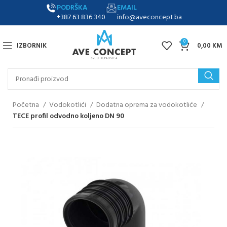
PODRŠKA
EMAIL
+387 63 836 340
info@aveconcept.ba
0
IZBORNIK
0,00
KM
Početna
Vodokotlići
Dodatna oprema za vodokotliće
TECE profil odvodno koljeno DN 90