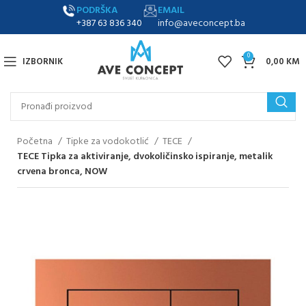
PODRŠKA
EMAIL
+387 63 836 340
info@aveconcept.ba
0
IZBORNIK
0,00
KM
Početna
Tipke za vodokotlić
TECE
TECE Tipka za aktiviranje, dvokoličinsko ispiranje, metalik
crvena bronca, NOW