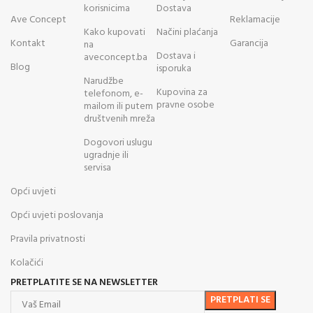
korisnicima
Dostava
Ave Concept
Reklamacije
Kako kupovati
Načini plaćanja
Kontakt
Garancija
na
Dostava i
aveconcept.ba
Blog
isporuka
Narudžbe
Kupovina za
telefonom, e-
pravne osobe
mailom ili putem
društvenih mreža
Dogovori uslugu
ugradnje ili
servisa
Opći uvjeti
Opći uvjeti poslovanja
Pravila privatnosti
Kolačići
PRETPLATITE SE NA NEWSLETTER