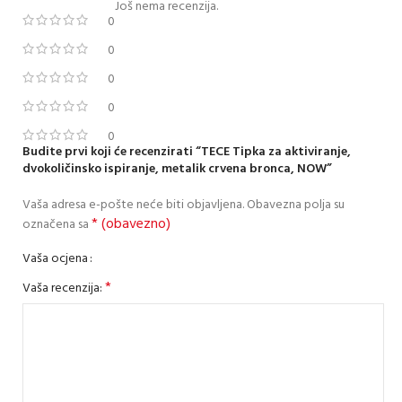
Još nema recenzija.
0
0
0
0
0
Budite prvi koji će recenzirati “TECE Tipka za aktiviranje,
dvokoličinsko ispiranje, metalik crvena bronca, NOW”
Vaša adresa e-pošte neće biti objavljena.
Obavezna polja su
* (obavezno)
označena sa
Vaša ocjena
*
Vaša recenzija: