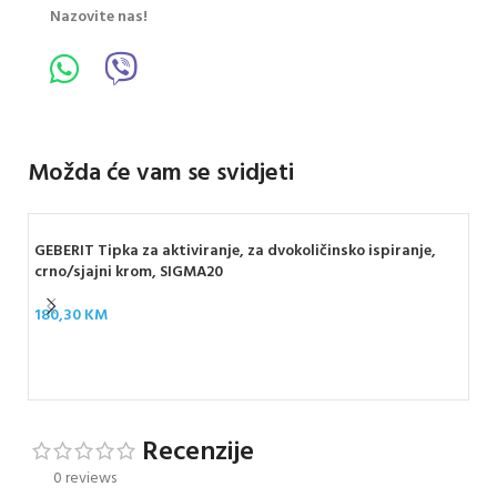
Nazovite nas!
Možda će vam se svidjeti
GEBERIT Tipka za aktiviranje, za dvokoličinsko ispiranje,
crno/sjajni krom, SIGMA20
180,30
KM
GEB
kr
115
Recenzije
0 reviews