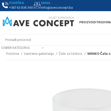
PODRŠKA
EMAIL
+387 63 836 340
info@aveconcept.ba
PROIZVODI
TRGOVIN
IZABERI KATEGORIJU
Početna
Sanitarna galantarija
Čaše za četkice
WENKO Čaša za 