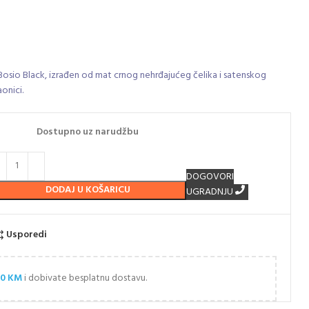
 Bosio Black, izrađen od mat crnog nehrđajućeg čelika i satenskog
aonici.
Dostupno uz narudžbu
DOGOVORI
DODAJ U KOŠARICU
UGRADNJU
Usporedi
00
KM
i dobivate besplatnu dostavu.