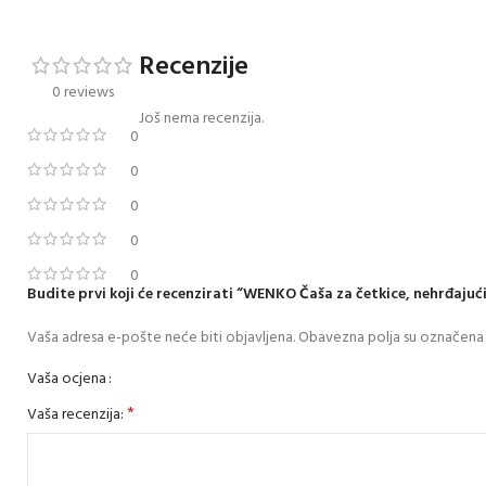
Recenzije
0 reviews
Još nema recenzija.
0
0
0
0
0
Budite prvi koji će recenzirati “WENKO Čaša za četkice, nehrđajuć
Vaša adresa e-pošte neće biti objavljena.
Obavezna polja su označena
Vaša ocjena
*
Vaša recenzija: