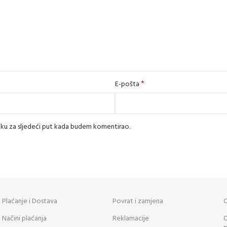
*
E-pošta
iku za sljedeći put kada budem komentirao.
Plaćanje i Dostava
Povrat i zamjena
O
Načini plaćanja
Reklamacije
O