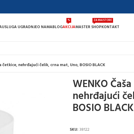
%
ZA MAJSTORE
A
USLUGA UGRADNJE
O NAMA
BLOG
AKCIJA
MASTER SHOP
KONTAKT
četkice, nehrđajući čelik, crna mat, Uno, BOSIO BLACK
WENKO Čaša z
nehrđajući če
BOSIO BLACK
SKU:
38122