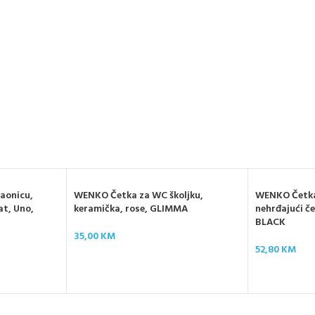
aonicu,
WENKO Četka za WC školjku,
WENKO Četka 
at, Uno,
keramička, rose, GLIMMA
nehrđajući če
BLACK
35,00
KM
52,80
KM