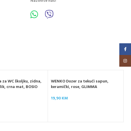
Nazovite nas!
Faceb
Insta
za WC školjku, zidna,
WENKO Dozer za tekući sapun,
lik, crna mat, BOSIO
keramički, rose, GLIMMA
19,90
KM
WE
L,
27