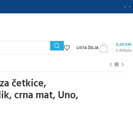
0,00
KM
LISTA ŽELJA
0
Artikala
a četkice,
lik, crna mat, Uno,