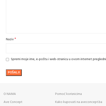
*
Naziv
Spremi moje ime, e-poštu i web-stranicu u ovom internet pregledn
O NAMA
Pomoć korisnicima
Ave Concept
Kako kupovati na aveconcept.ba