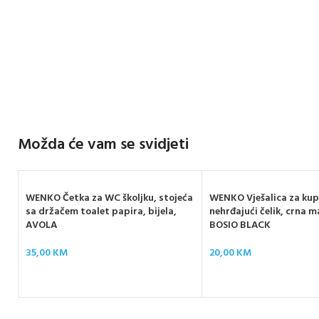
Možda će vam se svidjeti
WENKO Četka za WC školjku, stojeća
WENKO Vješalica za kup
sa držačem toalet papira, bijela,
nehrđajući čelik, crna m
AVOLA
BOSIO BLACK
35,00
KM
20,00
KM