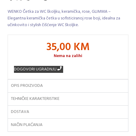
WENKO Četka za WC školjku, keramička, rose, GLIMMA –
Elegantna keramička četka u sofisticiranoj rose boji, idealna za
učinkovito i stylish čišćenje WC školjke.
35,00
KM
Nema na zalihi
DOGOVORI UGRADNJU
OPIS PROIZVODA
TEHNIČKE KARAKTERISTIKE
DOSTAVA
NAČIN PLAĆANJA