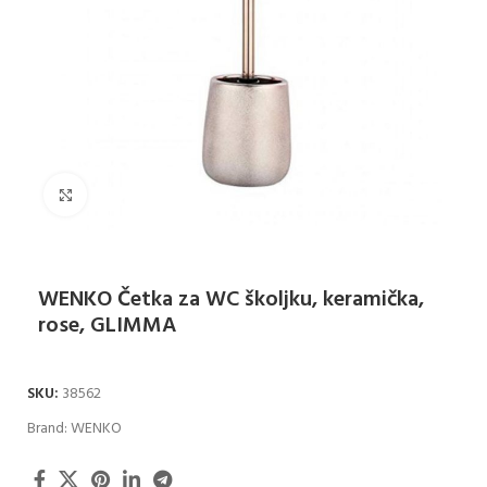
Klikni za uvećanje
WENKO Četka za WC školjku, keramička,
rose, GLIMMA
SKU:
38562
Brand:
WENKO