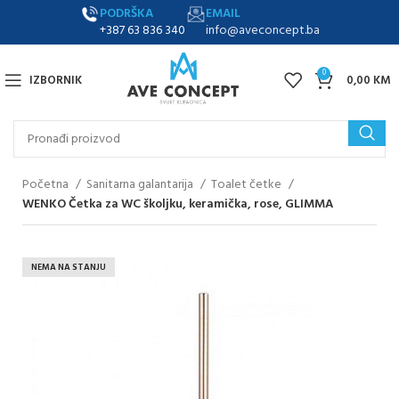
PODRŠKA
EMAIL
+387 63 836 340
info@aveconcept.ba
0
IZBORNIK
0,00
KM
Početna
Sanitarna galantarija
Toalet četke
WENKO Četka za WC školjku, keramička, rose, GLIMMA
NEMA NA STANJU