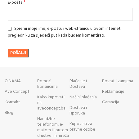
*
E-pošta
Spremi moje ime, e-poštu i web-stranicu u ovom internet
pregledniku za sljedeći put kada budem komentirao.
O NAMA
Pomoć
Plaćanje i
Povrat i zamjena
korisnicima
Dostava
Ave Concept
Reklamacije
Kako kupovati
Načini plaćanja
Kontakt
Garancija
na
Dostava i
aveconcept.ba
Blog
isporuka
Narudžbe
Kupovina za
telefonom, e-
pravne osobe
mailom ili putem
društvenih mreža