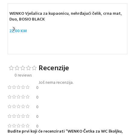
WENKO Vješalica za kupaonicu, nehrđajući čelik, crna mat,
Duo, BOSIO BLACK
22,00
KM
WEN
cr
40
Recenzije
0 reviews
Još nema recenzija.
0
0
0
0
0
Budite prvi koji će recenzirati “WENKO Četka za WC školjku,