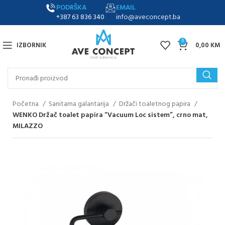
PODRŠKA
EMAIL
+387 63 836 340
info@aveconcept.ba
0
IZBORNIK
0,00
KM
Početna
Sanitarna galantarija
Držači toaletnog papira
WENKO Držač toalet papira “Vacuum Loc sistem”, crno mat,
MILAZZO