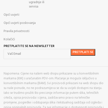
ugradnje ili
servisa
Opći uvjeti
Opći uvjeti poslovanja
Pravila privatnosti
Kolačići
PRETPLATITE SE NA NEWSLETTER
Napomena: Cijene na našem web shopu prikazane su u konvertibilnim
markama (KM) s uračunatim PDV-om. Plaćanje je moguće isključivo u
konvertibilnim markama (BAM). Svi proizvodi prikazani na web shopu dio
su naše ponude, no ne podrazumijeva se da su uvijek dostupni na stanju.
Iako se trudimo pružiti što preciznije informacije putem slika, tehničkih
crteža, opisa proizvoda i cijena, zadržavamo pravo na tehničke
promjene, pogreške i odstupanja slika i tekstualnog sadržaja od izgleda i
opisa originalnih proizvoda. Za sve informacije o dostupnosti proizvoda i