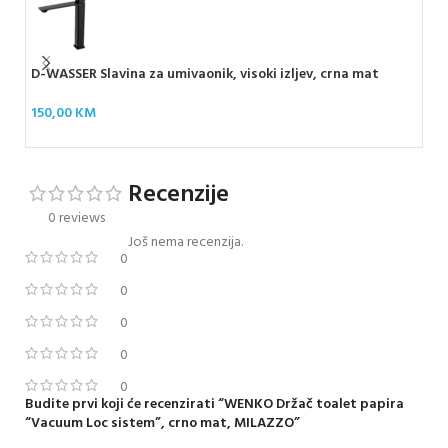
D-WASSER Slavina za umivaonik, visoki izljev, crna mat
WEN
sto
150,00
KM
68
Recenzije
0 reviews
Još nema recenzija.
0
0
0
0
0
Budite prvi koji će recenzirati “WENKO Držač toalet papira
“Vacuum Loc sistem”, crno mat, MILAZZO”