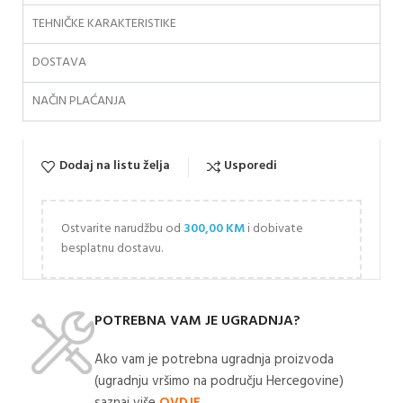
TEHNIČKE KARAKTERISTIKE
DOSTAVA
NAČIN PLAĆANJA
Dodaj na listu želja
Usporedi
Ostvarite narudžbu od
300,00
KM
i dobivate
besplatnu dostavu.
POTREBNA VAM JE UGRADNJA?
Ako vam je potrebna ugradnja proizvoda
(ugradnju vršimo na području Hercegovine)
saznaj više
OVDJE