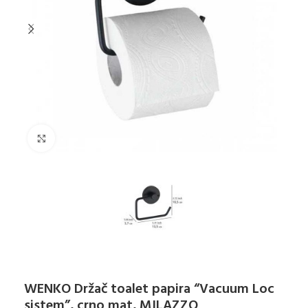
Klikni za uvećanje
WENKO Držač toalet papira “Vacuum Loc
sistem”, crno mat, MILAZZO