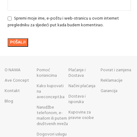
Spremi moje ime, e-poštu i web-stranicu u ovom internet
pregledniku za sljedeći put kada budem komentirao.
O NAMA
Pomoć
Plaćanje i
Povrat i zamjena
korisnicima
Dostava
Ave Concept
Reklamacije
Kako kupovati
Načini plaćanja
Kontakt
Garancija
na
Dostava i
aveconcept.ba
Blog
isporuka
Narudžbe
Kupovina za
telefonom, e-
pravne osobe
mailom ili putem
društvenih mreža
Dogovori uslugu