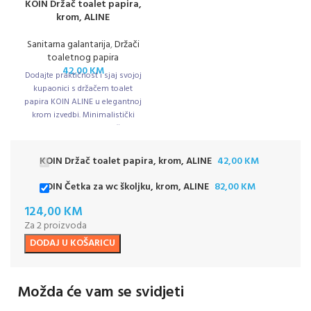
KOIN Držač toalet papira,
krom, ALINE
Sanitarna galantarija
,
Držači
toaletnog papira
42,00
KM
Dodajte praktičnost i sjaj svojoj
kupaonici s držačem toalet
papira KOIN ALINE u elegantnoj
krom izvedbi. Minimalistički
dizajn i kvalitetna izrada čine ga
savršenim dodatkom svakom
prostoru – funkcionalno, otporno
KOIN Držač toalet papira, krom, ALINE
42,00
KM
i uvijek na dohvat ruke!
KOIN Četka za wc školjku, krom, ALINE
82,00
KM
124,00
KM
Za 2 proizvoda
DODAJ U KOŠARICU
Možda će vam se svidjeti