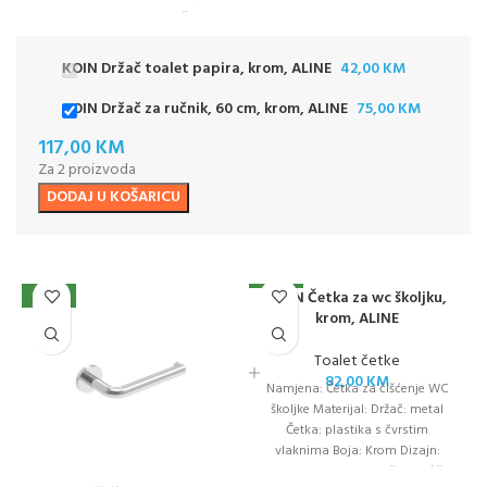
dizajn i kvalitetna izrada čine ga
savršenim dodatkom svakom
prostoru – funkcionalno, otporno
KOIN Držač toalet papira, krom, ALINE
42,00
KM
i uvijek na dohvat ruke!
KOIN Držač za ručnik, 60 cm, krom, ALINE
75,00
KM
117,00
KM
Za 2 proizvoda
DODAJ U KOŠARICU
KOIN Četka za wc školjku,
NOVO
NOVO
krom, ALINE
Toalet četke
82,00
KM
Namjena: Četka za čišćenje WC
školjke Materijal: Držač: metal
Četka: plastika s čvrstim
vlaknima Boja: Krom Dizajn:
Moderno i minimalističko kućište