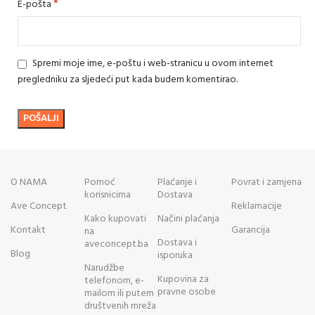
*
E-pošta
Spremi moje ime, e-poštu i web-stranicu u ovom internet
pregledniku za sljedeći put kada budem komentirao.
O NAMA
Pomoć
Plaćanje i
Povrat i zamjena
korisnicima
Dostava
Ave Concept
Reklamacije
Kako kupovati
Načini plaćanja
Kontakt
Garancija
na
Dostava i
aveconcept.ba
Blog
isporuka
Narudžbe
Kupovina za
telefonom, e-
pravne osobe
mailom ili putem
društvenih mreža