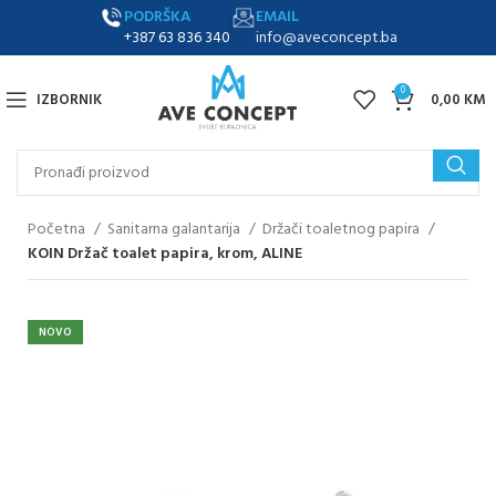
PODRŠKA
EMAIL
+387 63 836 340
info@aveconcept.ba
0
IZBORNIK
0,00
KM
Početna
Sanitarna galantarija
Držači toaletnog papira
KOIN Držač toalet papira, krom, ALINE
NOVO