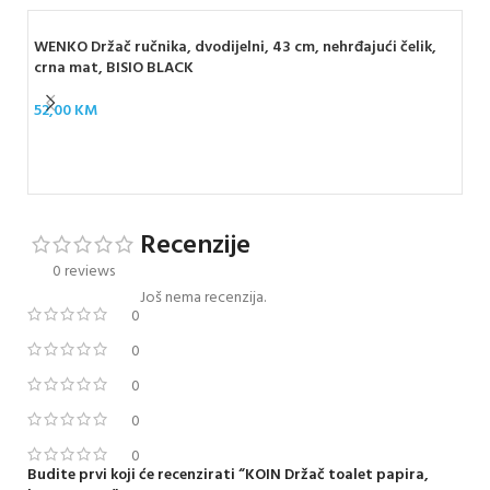
WENKO Držač ručnika, dvodijelni, 43 cm, nehrđajući čelik,
crna mat, BISIO BLACK
52,00
KM
WEN
BO
39
Recenzije
0 reviews
Još nema recenzija.
0
0
0
0
0
Budite prvi koji će recenzirati “KOIN Držač toalet papira,