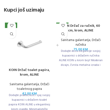
Kupci još uzimaju
KOIN Držač za ručnik, 60
NOVO
NOVO
cm, krom, ALINE
Sanitarna galantarija
,
Držači
ručnika
75,00
KM
Dodajte dozu elegancije svojoj
kupaonici s držačem ručnika
ALINE KOIN u krom boji! Moderan
dizajn, čvrsta metalna izrada i
KOIN Držač toalet papira,
duljina od 60 cm čine ga
krom, ALINE
savršenim rješenjem za
svakodnevnu uporabu.
Sanitarna galantarija
,
Držači
toaletnog papira
42,00
KM
Dodajte praktičnost i sjaj svojoj
kupaonici s držačem toalet
papira KOIN ALINE u elegantnoj
krom izvedbi. Minimalistički