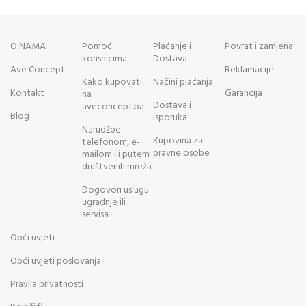
O NAMA
Pomoć
Plaćanje i
Povrat i zamjena
korisnicima
Dostava
Ave Concept
Reklamacije
Kako kupovati
Načini plaćanja
Kontakt
Garancija
na
Dostava i
aveconcept.ba
Blog
isporuka
Narudžbe
Kupovina za
telefonom, e-
pravne osobe
mailom ili putem
društvenih mreža
Dogovori uslugu
ugradnje ili
servisa
Opći uvjeti
Opći uvjeti poslovanja
Pravila privatnosti