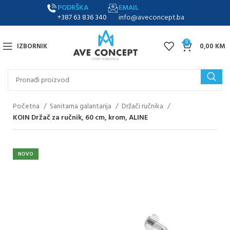
PODRŠKA
EMAIL
+387 63 836 340
info@aveconcept.ba
0
IZBORNIK
0,00
KM
Početna
Sanitarna galantarija
Držači ručnika
KOIN Držač za ručnik, 60 cm, krom, ALINE
NOVO