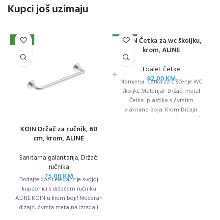
Kupci još uzimaju
KOIN Četka za wc školjku,
NOVO
NOVO
krom, ALINE
Toalet četke
82,00
KM
Namjena: Četka za čišćenje WC
školjke Materijal: Držač: metal
Četka: plastika s čvrstim
vlaknima Boja: Krom Dizajn:
Moderno i minimalističko kućište
KOIN Držač za ručnik, 60
cm, krom, ALINE
Sanitarna galantarija
,
Držači
ručnika
75,00
KM
Dodajte dozu elegancije svojoj
kupaonici s držačem ručnika
ALINE KOIN u krom boji! Moderan
dizajn, čvrsta metalna izrada i
duljina od 60 cm čine ga