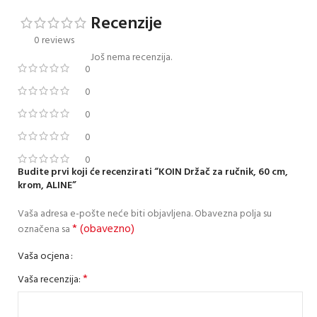
Recenzije
0 reviews
Još nema recenzija.
0
0
0
0
0
Budite prvi koji će recenzirati “KOIN Držač za ručnik, 60 cm,
krom, ALINE”
Vaša adresa e-pošte neće biti objavljena.
Obavezna polja su
* (obavezno)
označena sa
Vaša ocjena
*
Vaša recenzija: