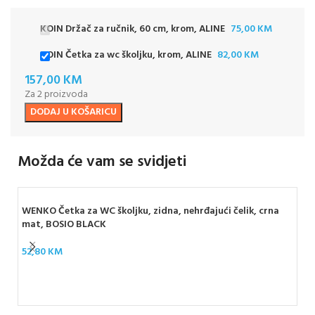
savršenim rješenjem za
svakodnevnu uporabu.
KOIN Držač za ručnik, 60 cm, krom, ALINE
75,00
KM
KOIN Četka za wc školjku, krom, ALINE
82,00
KM
157,00
KM
Za 2 proizvoda
DODAJ U KOŠARICU
Možda će vam se svidjeti
WENKO Četka za WC školjku, zidna, nehrđajući čelik, crna
mat, BOSIO BLACK
52,80
KM
WEN
VE
17