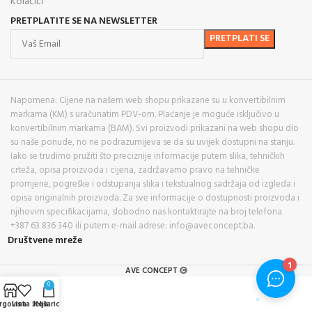
Kolačići
PRETPLATITE SE NA NEWSLETTER
Napomena: Cijene na našem web shopu prikazane su u konvertibilnim
markama (KM) s uračunatim PDV-om. Plaćanje je moguće isključivo u
konvertibilnim markama (BAM). Svi proizvodi prikazani na web shopu dio
su naše ponude, no ne podrazumijeva se da su uvijek dostupni na stanju.
Iako se trudimo pružiti što preciznije informacije putem slika, tehničkih
crteža, opisa proizvoda i cijena, zadržavamo pravo na tehničke
promjene, pogreške i odstupanja slika i tekstualnog sadržaja od izgleda i
opisa originalnih proizvoda. Za sve informacije o dostupnosti proizvoda i
njihovim specifikacijama, slobodno nas kontaktirajte na broj telefona
+387 63 836 340 ili putem e-mail adrese: info@aveconcept.ba.
Društvene mreže
AVE CONCEPT
0
rgovina
Lista želja
Košarica