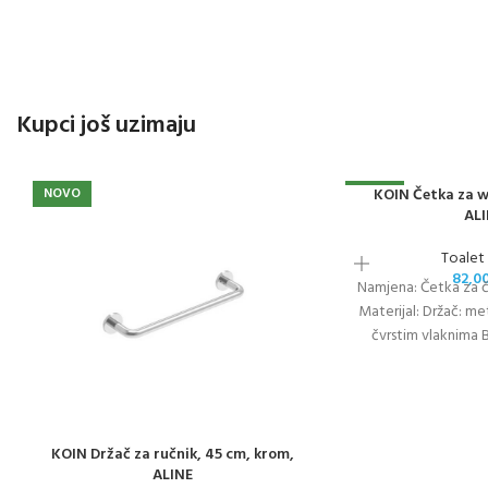
Kupci još uzimaju
NOVO
NOVO
KOIN Četka za w
AL
Toalet
82,0
Namjena: Četka za 
Materijal: Držač: met
čvrstim vlaknima B
Moderno i minima
KOIN Držač za ručnik, 45 cm, krom,
ALINE