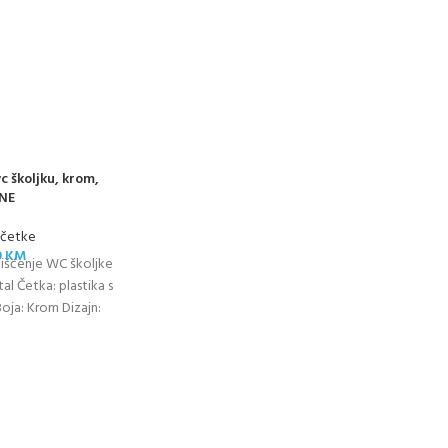
c školjku, krom,
INE
 četke
0
KM
čišćenje WC školjke
al Četka: plastika s
oja: Krom Dizajn:
lističko kućište