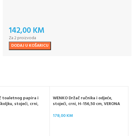
142,00
KM
Za 2 proizvoda
DODAJ U KOŠARICU
toaletnog papira i
WENKO Držač ručnika i odjeće,
oljku, stojeći, crni,
stojeći, crni, H-156,50 cm, VERONA
178,00
KM
WE
ne
B