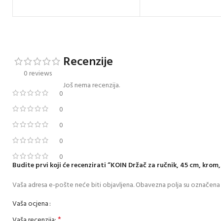
Recenzije
0 reviews
Još nema recenzija.
0
0
0
0
0
Budite prvi koji će recenzirati “KOIN Držač za ručnik, 45 cm, krom
Vaša adresa e-pošte neće biti objavljena.
Obavezna polja su označena
Vaša ocjena
*
Vaša recenzija: