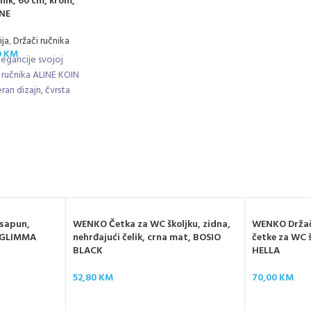
nik, 60 cm, krom,
INE
ija
,
Držači ručnika
0
KM
egancije svojoj
 ručnika ALINE KOIN
an dizajn, čvrsta
ljina od 60 cm čine
njem za svakodnevnu
abu.
 sapun,
WENKO Četka za WC školjku, zidna,
WENKO Držač 
, GLIMMA
nehrđajući čelik, crna mat, BOSIO
četke za WC šk
BLACK
HELLA
52,80
KM
70,00
KM