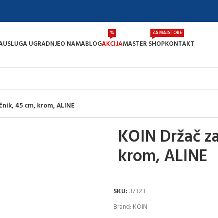
%
ZA MAJSTORE
A
USLUGA UGRADNJE
O NAMA
BLOG
AKCIJA
MASTER SHOP
KONTAKT
čnik, 45 cm, krom, ALINE
KOIN Držač za
krom, ALINE
SKU:
37323
Brand:
KOIN