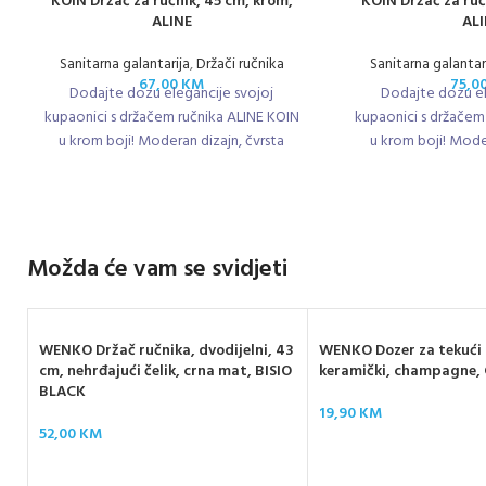
KOIN Držač za ručnik, 45 cm, krom,
KOIN Držač za ruč
ALINE
AL
Sanitarna galantarija
,
Držači ručnika
Sanitarna galantar
67,00
KM
75,0
Dodajte dozu elegancije svojoj
Dodajte dozu el
kupaonici s držačem ručnika ALINE KOIN
kupaonici s držačem
u krom boji! Moderan dizajn, čvrsta
u krom boji! Moder
metalna izrada i duljina od 45 cm čine
metalna izrada i du
ga savršenim rješenjem za svakodnevnu
ga savršenim rješe
uporabu.
upor
Možda će vam se svidjeti
WENKO Držač ručnika, dvodijelni, 43
WENKO Dozer za tekući
cm, nehrđajući čelik, crna mat, BISIO
keramički, champagne
BLACK
19,90
KM
52,00
KM