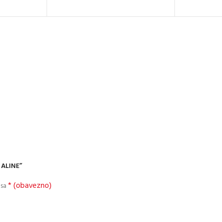
, ALINE”
* (obavezno)
 sa