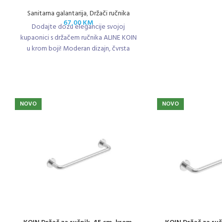
Sanitarna galantarija
,
Držači ručnika
67,00
KM
Dodajte dozu elegancije svojoj
kupaonici s držačem ručnika ALINE KOIN
u krom boji! Moderan dizajn, čvrsta
metalna izrada i duljina od 45 cm čine
ga savršenim rješenjem za svakodnevnu
uporabu.
NOVO
NOVO