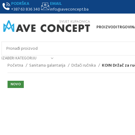
PODRŠKA
EMAIL
+387 63 836 340
info@aveconcept.ba
PROIZVODI
TRGOVIN
IZABERI KATEGORIJU
Početna
Sanitarna galantarija
Držači ručnika
KOIN Držač za ru
NOVO