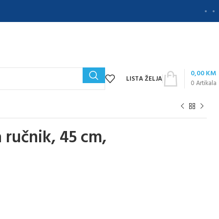
0,00
KM
LISTA ŽELJA
0
Artikala
 ručnik, 45 cm,