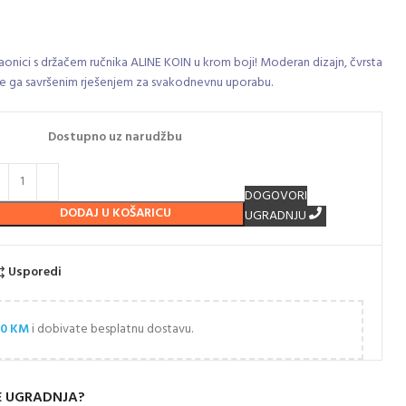
onici s držačem ručnika ALINE KOIN u krom boji! Moderan dizajn, čvrsta
ine ga savršenim rješenjem za svakodnevnu uporabu.
Dostupno uz narudžbu
DOGOVORI
DODAJ U KOŠARICU
UGRADNJU
Usporedi
00
KM
i dobivate besplatnu dostavu.
E UGRADNJA?