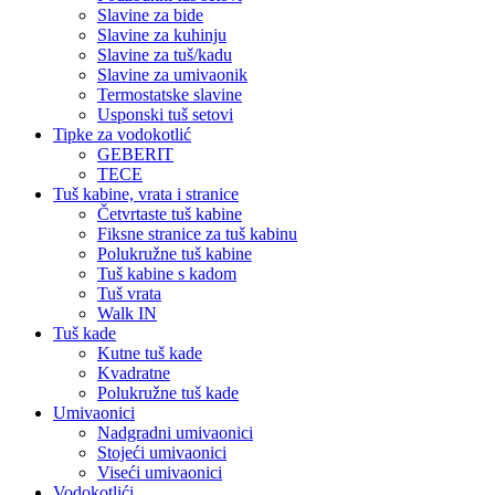
Slavine za bide
Slavine za kuhinju
Slavine za tuš/kadu
Slavine za umivaonik
Termostatske slavine
Usponski tuš setovi
Tipke za vodokotlić
GEBERIT
TECE
Tuš kabine, vrata i stranice
Četvrtaste tuš kabine
Fiksne stranice za tuš kabinu
Polukružne tuš kabine
Tuš kabine s kadom
Tuš vrata
Walk IN
Tuš kade
Kutne tuš kade
Kvadratne
Polukružne tuš kade
Umivaonici
Nadgradni umivaonici
Stojeći umivaonici
Viseći umivaonici
Vodokotlići