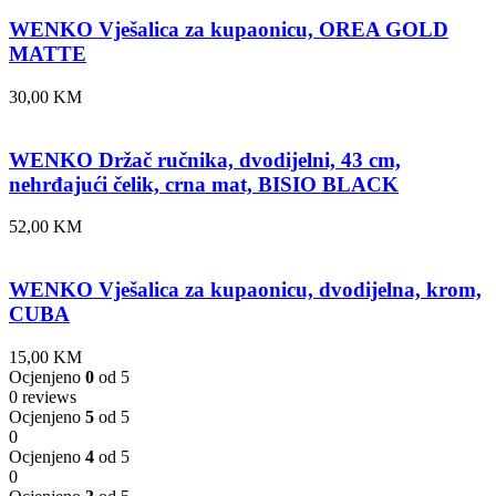
WENKO Vješalica za kupaonicu, OREA GOLD
MATTE
30,00
KM
WENKO Držač ručnika, dvodijelni, 43 cm,
nehrđajući čelik, crna mat, BISIO BLACK
52,00
KM
WENKO Vješalica za kupaonicu, dvodijelna, krom,
CUBA
15,00
KM
Ocjenjeno
0
od 5
0 reviews
Ocjenjeno
5
od 5
0
Ocjenjeno
4
od 5
0