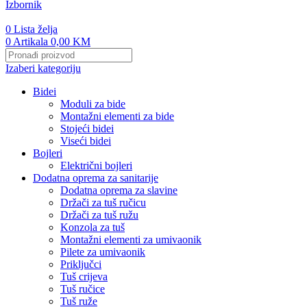
Izbornik
0
Lista želja
0
Artikala
0,00
KM
Izaberi kategoriju
Bidei
Moduli za bide
Montažni elementi za bide
Stojeći bidei
Viseći bidei
Bojleri
Električni bojleri
Dodatna oprema za sanitarije
Dodatna oprema za slavine
Držači za tuš ručicu
Držači za tuš ružu
Konzola za tuš
Montažni elementi za umivaonik
Pilete za umivaonik
Priključci
Tuš crijeva
Tuš ručice
Tuš ruže