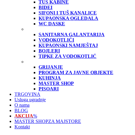
TUŠ KABINE
BIDEI
SIFONI I TUŠ KANALICE
KUPAONSKA OGLEDALA
WC DASKE
SANITARNA GALANTARIJA
VODOKOTLIĆI
KUPAONSKI NAMJEŠTAJ
BOJLERI
TIPKE ZA VODOKOTLIĆ
GRIJANJE
PROGRAM ZA JAVNE OBJEKTE
KUHINJA
MASTER SHOP
PISOARI
TRGOVINA
Usluga ugradnje
O nama
BLOG
AKCIJA
%
MASTER SHOP
ZA MAJSTORE
Kontakt