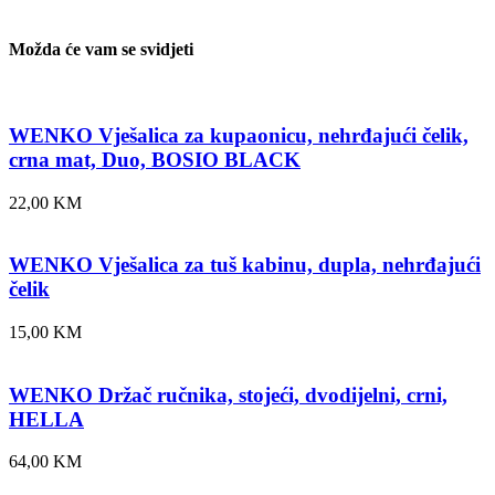
Možda će vam se svidjeti
WENKO Vješalica za kupaonicu, nehrđajući čelik,
crna mat, Duo, BOSIO BLACK
22,00
KM
WENKO Vješalica za tuš kabinu, dupla, nehrđajući
čelik
15,00
KM
WENKO Držač ručnika, stojeći, dvodijelni, crni,
HELLA
64,00
KM