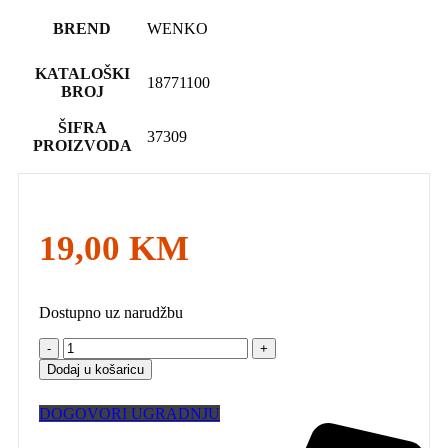
BREND
WENKO
KATALOŠKI
18771100
BROJ
ŠIFRA
37309
PROIZVODA
19,00
KM
Dostupno uz narudžbu
WENKO
Držač
Dodaj u košaricu
za
ručnike,
DOGOVORI UGRADNJU
okrugli,
krom,