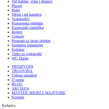
Tuš kabine, vrata i stranice
Pisoari
Bidei
Sifoni i tuš kanalice
Vodokotlići
Kupaonska ogledala
Kupaonski namještaj
Bojleri
Grijanje
Program za javne objekte
Sanitarna galantarija
Kuhinja
Tipke za vodokotlić
WC Daske
PROIZVODI
TRGOVINA
Usluga ugradnje
O nama
BLOG
AKCIJA
%
MASTER SHOP
ZA MAJSTORE
Kontakt
Košarica