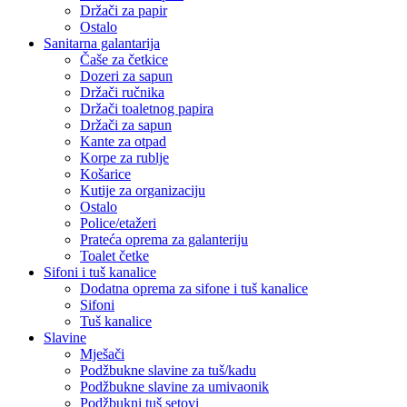
Držači za papir
Ostalo
Sanitarna galantarija
Čaše za četkice
Dozeri za sapun
Držači ručnika
Držači toaletnog papira
Držači za sapun
Kante za otpad
Korpe za rublje
Košarice
Kutije za organizaciju
Ostalo
Police/etažeri
Prateća oprema za galanteriju
Toalet četke
Sifoni i tuš kanalice
Dodatna oprema za sifone i tuš kanalice
Sifoni
Tuš kanalice
Slavine
Mješači
Podžbukne slavine za tuš/kadu
Podžbukne slavine za umivaonik
Podžbukni tuš setovi