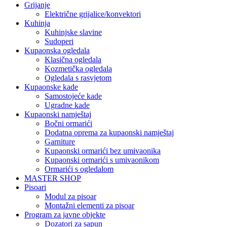
Grijanje
Električne grijalice/konvektori
Kuhinja
Kuhinjske slavine
Sudoperi
Kupaonska ogledala
Klasična ogledala
Kozmetička ogledala
Ogledala s rasvjetom
Kupaonske kade
Samostojeće kade
Ugradne kade
Kupaonski namještaj
Bočni ormarići
Dodatna oprema za kupaonski namještaj
Garniture
Kupaonski ormarići bez umivaonika
Kupaonski ormarići s umivaonikom
Ormarići s ogledalom
MASTER SHOP
Pisoari
Modul za pisoar
Montažni elementi za pisoar
Program za javne objekte
Dozatori za sapun