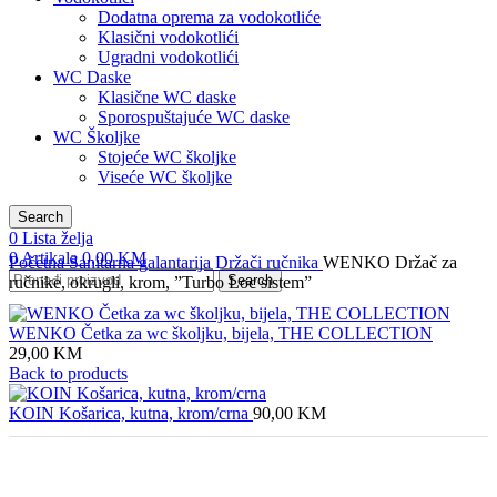
Dodatna oprema za vodokotliće
Klasični vodokotlići
Ugradni vodokotlići
WC Daske
Klasične WC daske
Sporospuštajuće WC daske
WC Školjke
Stojeće WC školjke
Viseće WC školjke
Search
0
Lista želja
0
Artikala
0,00
KM
Početna
Sanitarna galantarija
Držači ručnika
WENKO Držač za
Search
ručnike, okrugli, krom, ”Turbo Loc sistem”
WENKO Četka za wc školjku, bijela, THE COLLECTION
29,00
KM
Back to products
KOIN Košarica, kutna, krom/crna
90,00
KM