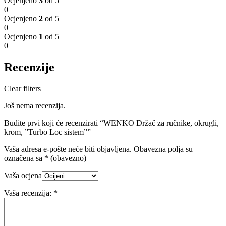
Ocjenjeno
3
od 5
0
Ocjenjeno
2
od 5
0
Ocjenjeno
1
od 5
0
Recenzije
Clear filters
Još nema recenzija.
Budite prvi koji će recenzirati “WENKO Držač za ručnike, okrugli,
krom, ”Turbo Loc sistem””
Vaša adresa e-pošte neće biti objavljena.
Obavezna polja su
označena sa
* (obavezno)
Vaša ocjena
Vaša recenzija:
*