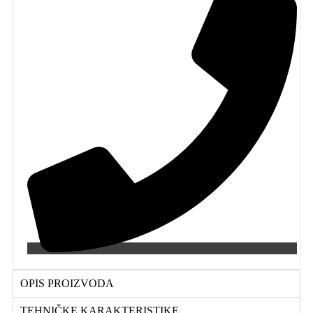
''Turbo
Loc
sistem''
količina
OPIS PROIZVODA
TEHNIČKE KARAKTERISTIKE