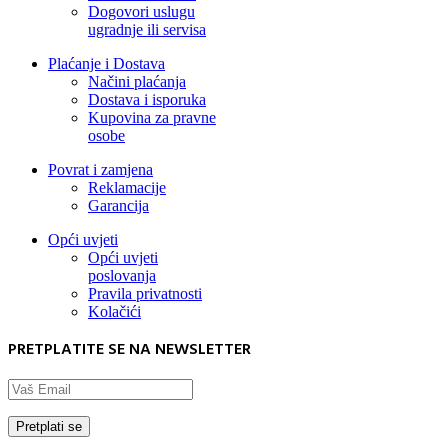
Dogovori uslugu
ugradnje ili servisa
Plaćanje i Dostava
Načini plaćanja
Dostava i isporuka
Kupovina za pravne
osobe
Povrat i zamjena
Reklamacije
Garancija
Opći uvjeti
Opći uvjeti
poslovanja
Pravila privatnosti
Kolačići
PRETPLATITE SE NA NEWSLETTER