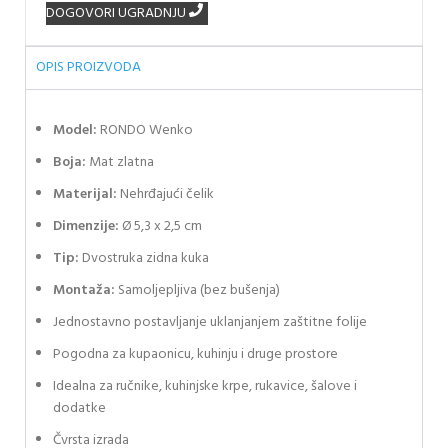
DOGOVORI UGRADNJU
OPIS PROIZVODA
Model:
RONDO
Wenko
Boja:
Mat zlatna
Materijal:
Nehrđajući čelik
Dimenzije:
Ø 5,3 x 2,5 cm
Tip:
Dvostruka zidna kuka
Montaža:
Samoljepljiva (bez bušenja)
Jednostavno postavljanje uklanjanjem zaštitne folije
Pogodna za kupaonicu, kuhinju i druge prostore
Idealna za ručnike, kuhinjske krpe, rukavice, šalove i
dodatke
Čvrsta izrada