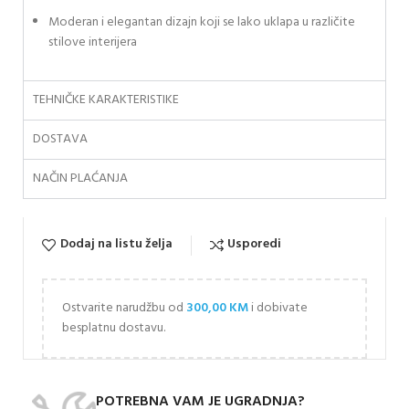
Moderan i elegantan dizajn koji se lako uklapa u različite
stilove interijera
TEHNIČKE KARAKTERISTIKE
DOSTAVA
NAČIN PLAĆANJA
Dodaj na listu želja
Usporedi
Ostvarite narudžbu od
300,00
KM
i dobivate
besplatnu dostavu.
POTREBNA VAM JE UGRADNJA?