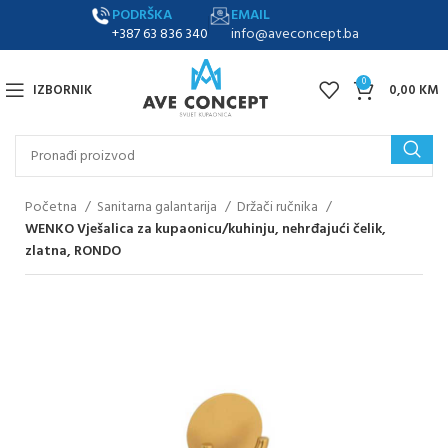
PODRŠKA
EMAIL
+387 63 836 340
info@aveconcept.ba
0
IZBORNIK
0,00
KM
Početna
Sanitarna galantarija
Držači ručnika
WENKO Vješalica za kupaonicu/kuhinju, nehrđajući čelik,
zlatna, RONDO