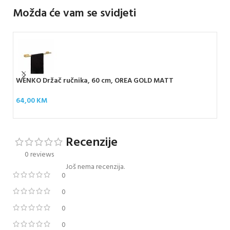
Možda će vam se svidjeti
WENKO Držač ručnika, 60 cm, OREA GOLD MATT
WEN
DU
64,00
KM
10
Recenzije
0 reviews
Još nema recenzija.
0
0
0
0