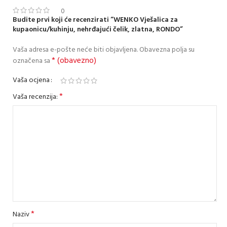
0
Budite prvi koji će recenzirati “WENKO Vješalica za
kupaonicu/kuhinju, nehrđajući čelik, zlatna, RONDO”
Vaša adresa e-pošte neće biti objavljena.
Obavezna polja su
* (obavezno)
označena sa
Vaša ocjena
*
Vaša recenzija:
*
Naziv