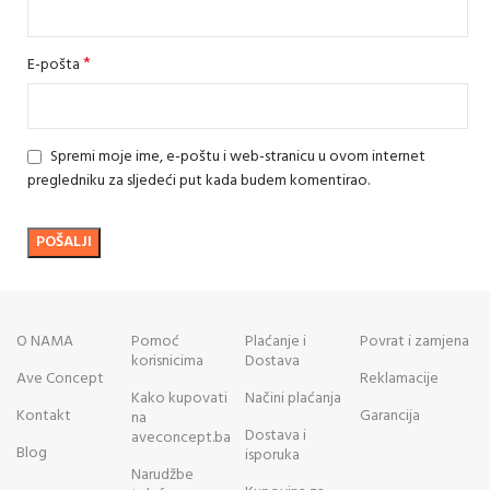
*
E-pošta
Spremi moje ime, e-poštu i web-stranicu u ovom internet
pregledniku za sljedeći put kada budem komentirao.
O NAMA
Pomoć
Plaćanje i
Povrat i zamjena
korisnicima
Dostava
Ave Concept
Reklamacije
Kako kupovati
Načini plaćanja
Kontakt
Garancija
na
Dostava i
aveconcept.ba
Blog
isporuka
Narudžbe