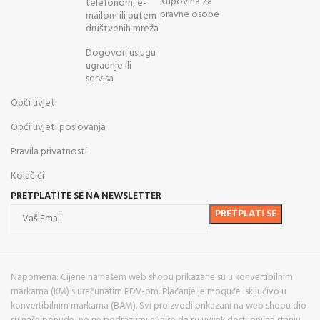
Kupovina za
telefonom, e-
pravne osobe
mailom ili putem
društvenih mreža
Dogovori uslugu
ugradnje ili
servisa
Opći uvjeti
Opći uvjeti poslovanja
Pravila privatnosti
Kolačići
PRETPLATITE SE NA NEWSLETTER
Napomena: Cijene na našem web shopu prikazane su u konvertibilnim
markama (KM) s uračunatim PDV-om. Plaćanje je moguće isključivo u
konvertibilnim markama (BAM). Svi proizvodi prikazani na web shopu dio